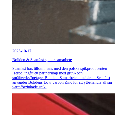
2025-10-17
Boliden & Scanfast spikar samarbete
Scanfast har, tillsammans med den polska spikproducenten
Herco, ingått ett partnerskap med gruv- och
smältverksföretaget Boliden. Samarbetet innebär att Scanfast
använder Bolidens Low-carbon Zinc för att ytbehandla all sin
varmförzinkade spik.