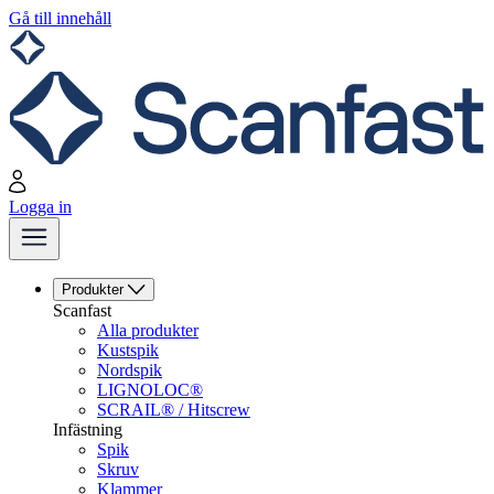
Gå till innehåll
Logga in
Produkter
Scanfast
Alla produkter
Kustspik
Nordspik
LIGNOLOC®
SCRAIL® / Hitscrew
Infästning
Spik
Skruv
Klammer