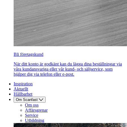
Bli företagskund
När ditt konto är godkänt kan du lägga dina beställningar via
våra kundansvariga eller vår kund- och säljservice, som
hjälper dig via telefon eller e-post.
Inspiration
Aktuellt
Hållbarhet
Om Scanfast
Om oss
Affärsgrenar
Service
Utbildning