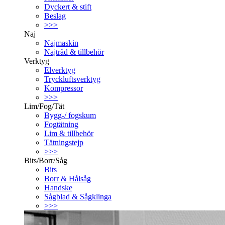
Dyckert & stift
Beslag
>>>
Naj
Najmaskin
Najtråd & tillbehör
Verktyg
Elverktyg
Tryckluftsverktyg
Kompressor
>>>
Lim/Fog/Tät
Bygg-/ fogskum
Fogtätning
Lim & tillbehör
Tätningstejp
>>>
Bits/Borr/Såg
Bits
Borr & Hålsåg
Handske
Sågblad & Sågklinga
>>>