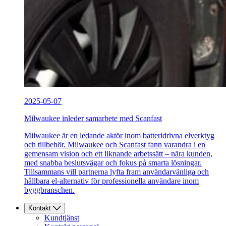
2025-05-07
Milwaukee inleder samarbete med Scanfast
Milwaukee är en ledande aktör inom batteridrivna elverktyg
och tillbehör. Milwaukee och Scanfast fann varandra i en
gemensam vision och ett liknande arbetssätt – nära kunden,
med snabba beslutsvägar och fokus på smarta lösningar.
Tillsammans vill partnerna lyfta fram användarvänliga och
hållbara el-alternativ för professionella användare inom
byggbranschen.
Kontakt
Kundtjänst