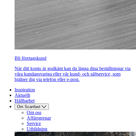
Bli företagskund
När ditt konto är godkänt kan du lägga dina beställningar via
våra kundansvariga eller vår kund- och säljservice, som
hjälper dig via telefon eller e-post.
Inspiration
Aktuellt
Hållbarhet
Om Scanfast
Om oss
Affärsgrenar
Service
Utbildning