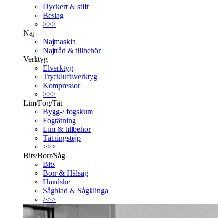
Dyckert & stift
Beslag
>>>
Naj
Najmaskin
Najtråd & tillbehör
Verktyg
Elverktyg
Tryckluftsverktyg
Kompressor
>>>
Lim/Fog/Tät
Bygg-/ fogskum
Fogtätning
Lim & tillbehör
Tätningstejp
>>>
Bits/Borr/Såg
Bits
Borr & Hålsåg
Handske
Sågblad & Sågklinga
>>>