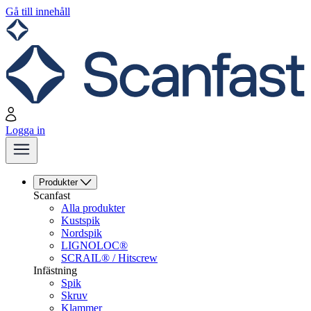
Gå till innehåll
Logga in
Produkter
Scanfast
Alla produkter
Kustspik
Nordspik
LIGNOLOC®
SCRAIL® / Hitscrew
Infästning
Spik
Skruv
Klammer