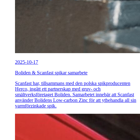
2025-10-17
Boliden & Scanfast spikar samarbete
Scanfast har, tillsammans med den polska spikproducenten
Herco, ingått ett partnerskap med gruv- och
smältverksföretaget Boliden. Samarbetet innebär att Scanfast
använder Bolidens Low-carbon Zinc för att ytbehandla all sin
varmförzinkade spik.