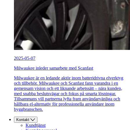
2025-05-07
Milwaukee inleder samarbete med Scanfast
Milwaukee är en ledande aktör inom batteridrivna elverktyg
och tillbehör. Milwaukee och Scanfast fann varandra i en
gemensam vision och ett liknande arbetssätt – nära kunden,
med snabba beslutsvägar och fokus på smarta lösningar.
Tillsammans vill partnerna lyfta fram användarvänliga och
hållbara el-alternativ för professionella användare inom
byggbranschen.
Kontakt
Kundtjänst