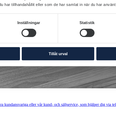
har tillhandahållit eller som de har samlat in när du har använt 
Inställningar
Statistik
Tillåt urval
a kundansvariga eller vår kund- och säljservice, som hjälper dig via tel