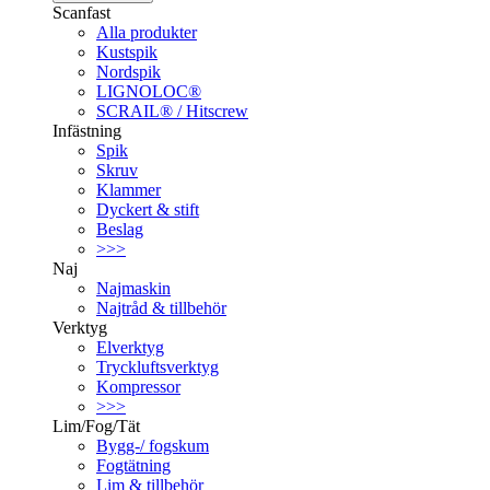
Scanfast
Alla produkter
Kustspik
Nordspik
LIGNOLOC®
SCRAIL® / Hitscrew
Infästning
Spik
Skruv
Klammer
Dyckert & stift
Beslag
>>>
Naj
Najmaskin
Najtråd & tillbehör
Verktyg
Elverktyg
Tryckluftsverktyg
Kompressor
>>>
Lim/Fog/Tät
Bygg-/ fogskum
Fogtätning
Lim & tillbehör