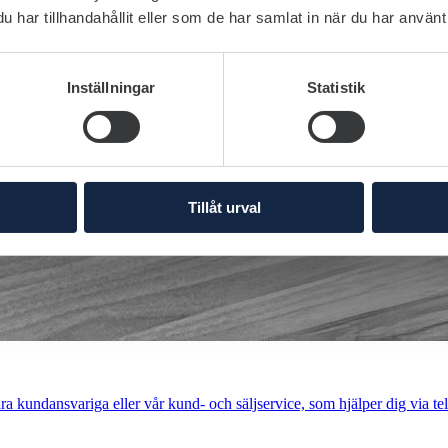
har tillhandahållit eller som de har samlat in när du har använt 
Inställningar
Statistik
Tillåt urval
a kundansvariga eller vår kund- och säljservice, som hjälper dig via tel