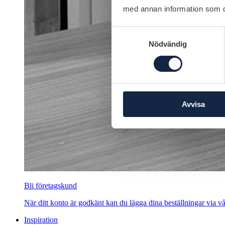
med annan information som du 
Samtyckesval
Nödvändig
Avvisa
Bli företagskund
När ditt konto är godkänt kan du lägga dina beställningar via vår
Inspiration