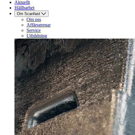
Aktuellt
Hållbarhet
Om Scanfast
Om oss
Affärsgrenar
Service
Utbildning