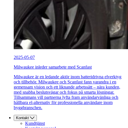
2025-05-07
Milwaukee inleder samarbete med Scanfast
Milwaukee är en ledande aktör inom batteridrivna elverktyg
och tillbehör. Milwaukee och Scanfast fann varandra i en
gemensam vision och ett liknande arbetssätt – nära kunden,
med snabba beslutsvägar och fokus på smarta lösningar.
Tillsammans vill partnerna lyfta fram användarvänliga och
hållbara el-alternativ för professionella användare inom
byggbranschen.
Kontakt
Kundtjänst