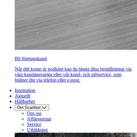
Bli företagskund
När ditt konto är godkänt kan du lägga dina beställningar via
våra kundansvariga eller vår kund- och säljservice, som
hjälper dig via telefon eller e-post.
Inspiration
Aktuellt
Hållbarhet
Om Scanfast
Om oss
Affärsgrenar
Service
Utbildning