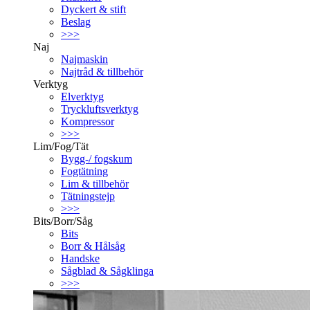
Dyckert & stift
Beslag
>>>
Naj
Najmaskin
Najtråd & tillbehör
Verktyg
Elverktyg
Tryckluftsverktyg
Kompressor
>>>
Lim/Fog/Tät
Bygg-/ fogskum
Fogtätning
Lim & tillbehör
Tätningstejp
>>>
Bits/Borr/Såg
Bits
Borr & Hålsåg
Handske
Sågblad & Sågklinga
>>>