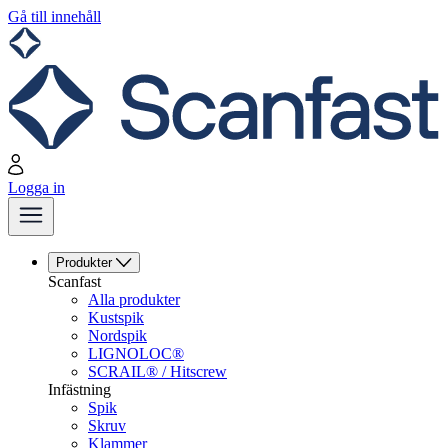
Gå till innehåll
Logga in
Produkter
Scanfast
Alla produkter
Kustspik
Nordspik
LIGNOLOC®
SCRAIL® / Hitscrew
Infästning
Spik
Skruv
Klammer