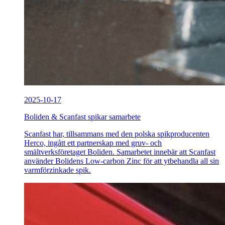
2025-10-17
Boliden & Scanfast spikar samarbete
Scanfast har, tillsammans med den polska spikproducenten
Herco, ingått ett partnerskap med gruv- och
smältverksföretaget Boliden. Samarbetet innebär att Scanfast
använder Bolidens Low-carbon Zinc för att ytbehandla all sin
varmförzinkade spik.