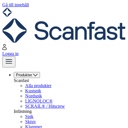
Gå till innehåll
Logga in
Produkter
Scanfast
Alla produkter
Kustspik
Nordspik
LIGNOLOC®
SCRAIL® / Hitscrew
Infästning
Spik
Skruv
Klammer