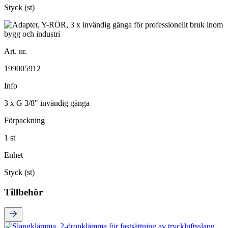
Styck (st)
Art. nr.
199005912
Info
3 x G 3/8" invändig gänga
Förpackning
1 st
Enhet
Styck (st)
Tillbehör