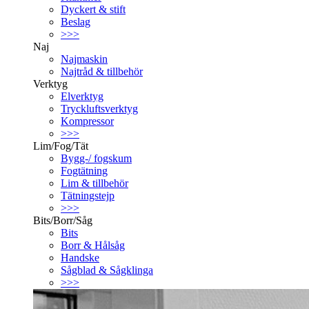
Dyckert & stift
Beslag
>>>
Naj
Najmaskin
Najtråd & tillbehör
Verktyg
Elverktyg
Tryckluftsverktyg
Kompressor
>>>
Lim/Fog/Tät
Bygg-/ fogskum
Fogtätning
Lim & tillbehör
Tätningstejp
>>>
Bits/Borr/Såg
Bits
Borr & Hålsåg
Handske
Sågblad & Sågklinga
>>>