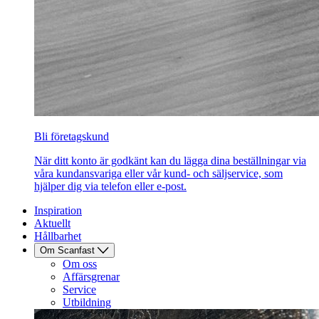
Bli företagskund
När ditt konto är godkänt kan du lägga dina beställningar via
våra kundansvariga eller vår kund- och säljservice, som
hjälper dig via telefon eller e-post.
Inspiration
Aktuellt
Hållbarhet
Om Scanfast
Om oss
Affärsgrenar
Service
Utbildning