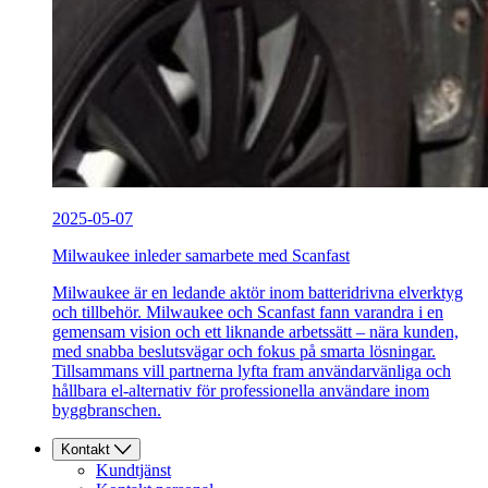
2025-05-07
Milwaukee inleder samarbete med Scanfast
Milwaukee är en ledande aktör inom batteridrivna elverktyg
och tillbehör. Milwaukee och Scanfast fann varandra i en
gemensam vision och ett liknande arbetssätt – nära kunden,
med snabba beslutsvägar och fokus på smarta lösningar.
Tillsammans vill partnerna lyfta fram användarvänliga och
hållbara el-alternativ för professionella användare inom
byggbranschen.
Kontakt
Kundtjänst