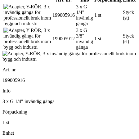
3 x G
1/4"
Styck
199005916
1 st
invändig
(st)
gänga
3 x G
3/8"
Styck
199005912
1 st
invändig
(st)
gänga
Art. nr.
199005916
Info
3 x G 1/4" invändig gänga
Förpackning
1 st
Enhet