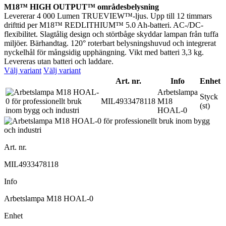
M18™ HIGH OUTPUT™ områdesbelysning
Levererar 4 000 Lumen TRUEVIEW™-ljus. Upp till 12 timmars
drifttid per M18™ REDLITHIUM™ 5.0 Ah-batteri. AC-/DC-
flexibilitet. Slagtålig design och störtbåge skyddar lampan från tuffa
miljöer. Bärhandtag. 120° roterbart belysningshuvud och integrerat
nyckelhål för mångsidig upphängning. Vikt med batteri 3,3 kg.
Levereras utan batteri och laddare.
Välj variant
Välj variant
Art. nr.
Info
Enhet
Arbetslampa
Styck
MIL4933478118
M18
(st)
HOAL-0
Art. nr.
MIL4933478118
Info
Arbetslampa M18 HOAL-0
Enhet