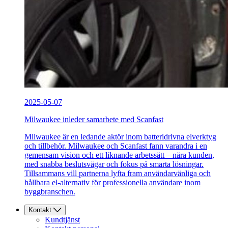
2025-05-07
Milwaukee inleder samarbete med Scanfast
Milwaukee är en ledande aktör inom batteridrivna elverktyg
och tillbehör. Milwaukee och Scanfast fann varandra i en
gemensam vision och ett liknande arbetssätt – nära kunden,
med snabba beslutsvägar och fokus på smarta lösningar.
Tillsammans vill partnerna lyfta fram användarvänliga och
hållbara el-alternativ för professionella användare inom
byggbranschen.
Kontakt
Kundtjänst