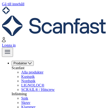
Gå till innehåll
Logga in
Produkter
Scanfast
Alla produkter
Kustspik
Nordspik
LIGNOLOC®
SCRAIL® / Hitscrew
Infästning
Spik
Skruv
Klammer