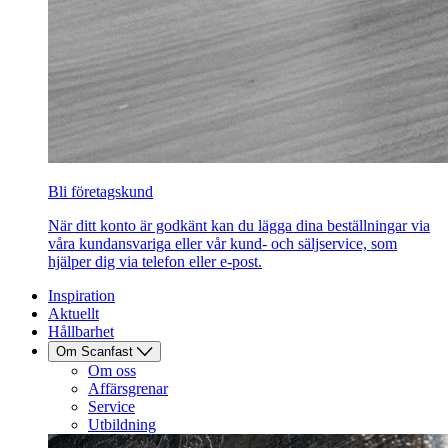
Bli företagskund
När ditt konto är godkänt kan du lägga dina beställningar via
våra kundansvariga eller vår kund- och säljservice, som
hjälper dig via telefon eller e-post.
Inspiration
Aktuellt
Hållbarhet
Om Scanfast
Om oss
Affärsgrenar
Service
Utbildning