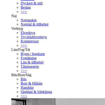
Dyckert & stift
Beslag
>>>
Naj
Najmaskin
Najtråd & tillbehör
Verktyg
Elverktyg
Tryckluftsverktyg
Kompressor
>>>
Lim/Fog/Tät
Bygg-/ fogskum
Fogtätning
Lim & tillbehör
Tätningstejp
>>>
Bits/Borr/Såg
Bits
Borr & Hålsåg
Handske
Sågblad & Sågklinga
>>>