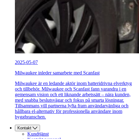
2025-05-07
Milwaukee inleder samarbete med Scanfast
Milwaukee är en ledande aktör inom batteridrivna elverktyg
och tillbehör. Milwaukee och Scanfast fann varandra i en
gemensam vision och ett liknande arbetssätt – nära kunden,
med snabba beslutsvägar och fokus på smarta lösningar.
Tillsammans vill partnerna lyfta fram användarvänliga och
hållbara el-alternativ för professionella användare inom
byggbranschen.
Kontakt
Kundtjänst