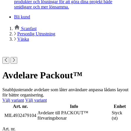
produkter och lösningar för att göra dina projekt både
smidigare och mer lönsamma.
Bli kund
Scanfast
Personlig Utrustning
Väska
Avdelare Packout™
Snabbjusterande avdelare som låter användare anpassa lådans layout
för bättre organisering.
Välj variant
Välj variant
Art. nr.
Info
Enhet
Avdelare till PACKOUT™
Styck
MIL4932479104
förvaringsboxar
(st)
Art. nr.