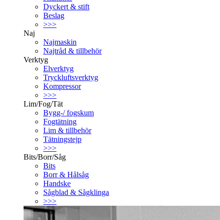
Dyckert & stift
Beslag
>>>
Naj
Najmaskin
Najtråd & tillbehör
Verktyg
Elverktyg
Tryckluftsverktyg
Kompressor
>>>
Lim/Fog/Tät
Bygg-/ fogskum
Fogtätning
Lim & tillbehör
Tätningstejp
>>>
Bits/Borr/Såg
Bits
Borr & Hålsåg
Handske
Sågblad & Sågklinga
>>>