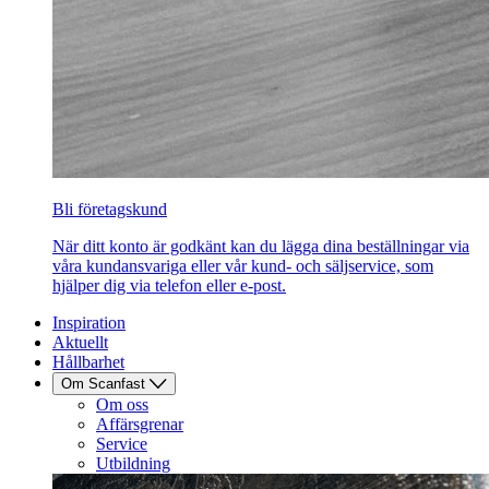
Bli företagskund
När ditt konto är godkänt kan du lägga dina beställningar via
våra kundansvariga eller vår kund- och säljservice, som
hjälper dig via telefon eller e-post.
Inspiration
Aktuellt
Hållbarhet
Om Scanfast
Om oss
Affärsgrenar
Service
Utbildning