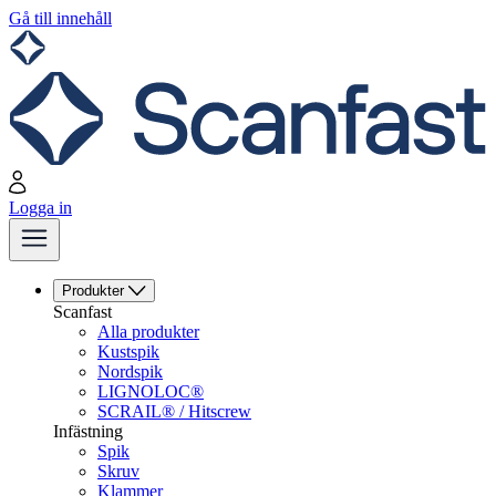
Gå till innehåll
Logga in
Produkter
Scanfast
Alla produkter
Kustspik
Nordspik
LIGNOLOC®
SCRAIL® / Hitscrew
Infästning
Spik
Skruv
Klammer