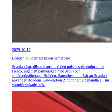
2025-10-17
Boliden & Scanfast spikar samarbete
Scanfast har, tillsammans med den polska spikproducenten
Herco, ingått ett partnerskap med gruv- och
smältverksföretaget Boliden. Samarbetet innebär att Scanfast
använder Bolidens Low-carbon Zinc för att ytbehandla all sin
varmförzinkade spik.