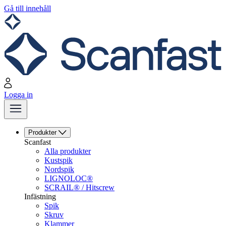
Gå till innehåll
Logga in
Produkter
Scanfast
Alla produkter
Kustspik
Nordspik
LIGNOLOC®
SCRAIL® / Hitscrew
Infästning
Spik
Skruv
Klammer