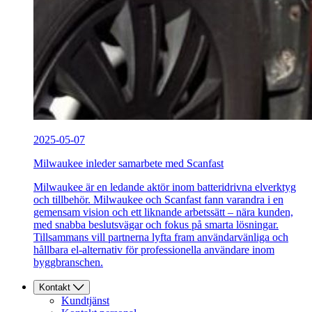
2025-05-07
Milwaukee inleder samarbete med Scanfast
Milwaukee är en ledande aktör inom batteridrivna elverktyg
och tillbehör. Milwaukee och Scanfast fann varandra i en
gemensam vision och ett liknande arbetssätt – nära kunden,
med snabba beslutsvägar och fokus på smarta lösningar.
Tillsammans vill partnerna lyfta fram användarvänliga och
hållbara el-alternativ för professionella användare inom
byggbranschen.
Kontakt
Kundtjänst