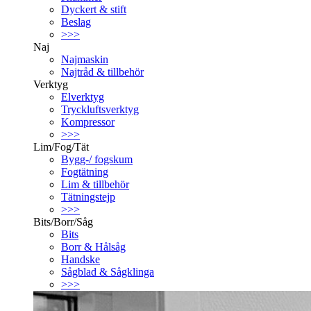
Dyckert & stift
Beslag
>>>
Naj
Najmaskin
Najtråd & tillbehör
Verktyg
Elverktyg
Tryckluftsverktyg
Kompressor
>>>
Lim/Fog/Tät
Bygg-/ fogskum
Fogtätning
Lim & tillbehör
Tätningstejp
>>>
Bits/Borr/Såg
Bits
Borr & Hålsåg
Handske
Sågblad & Sågklinga
>>>