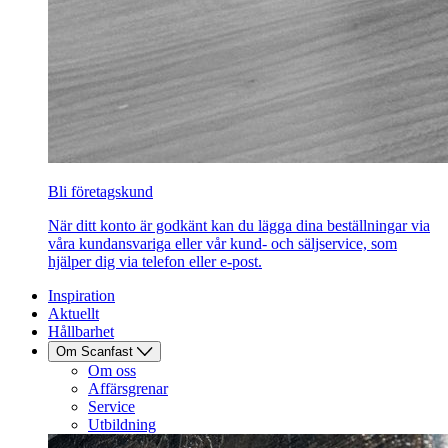
Bli företagskund
När ditt konto är godkänt kan du lägga dina beställningar via
våra kundansvariga eller vår kund- och säljservice, som
hjälper dig via telefon eller e-post.
Inspiration
Aktuellt
Hållbarhet
Om Scanfast
Om oss
Affärsgrenar
Service
Utbildning