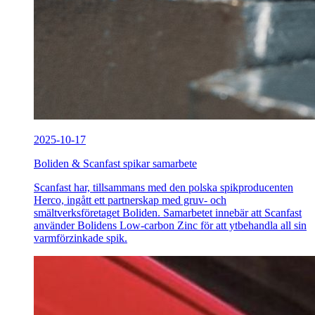
2025-10-17
Boliden & Scanfast spikar samarbete
Scanfast har, tillsammans med den polska spikproducenten
Herco, ingått ett partnerskap med gruv- och
smältverksföretaget Boliden. Samarbetet innebär att Scanfast
använder Bolidens Low-carbon Zinc för att ytbehandla all sin
varmförzinkade spik.