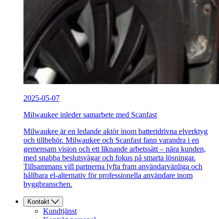
2025-05-07
Milwaukee inleder samarbete med Scanfast
Milwaukee är en ledande aktör inom batteridrivna elverktyg
och tillbehör. Milwaukee och Scanfast fann varandra i en
gemensam vision och ett liknande arbetssätt – nära kunden,
med snabba beslutsvägar och fokus på smarta lösningar.
Tillsammans vill partnerna lyfta fram användarvänliga och
hållbara el-alternativ för professionella användare inom
byggbranschen.
Kontakt
Kundtjänst