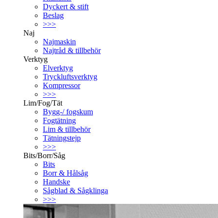
Dyckert & stift
Beslag
>>>
Naj
Najmaskin
Najtråd & tillbehör
Verktyg
Elverktyg
Tryckluftsverktyg
Kompressor
>>>
Lim/Fog/Tät
Bygg-/ fogskum
Fogtätning
Lim & tillbehör
Tätningstejp
>>>
Bits/Borr/Såg
Bits
Borr & Hålsåg
Handske
Sågblad & Sågklinga
>>>