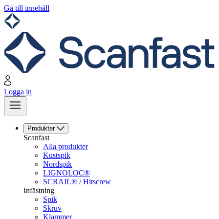
Gå till innehåll
Logga in
Produkter
Scanfast
Alla produkter
Kustspik
Nordspik
LIGNOLOC®
SCRAIL® / Hitscrew
Infästning
Spik
Skruv
Klammer