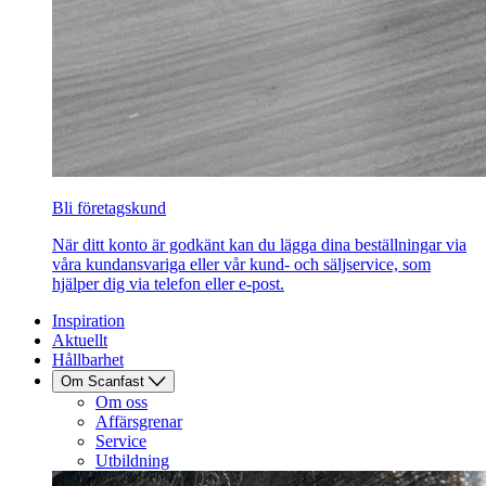
Bli företagskund
När ditt konto är godkänt kan du lägga dina beställningar via
våra kundansvariga eller vår kund- och säljservice, som
hjälper dig via telefon eller e-post.
Inspiration
Aktuellt
Hållbarhet
Om Scanfast
Om oss
Affärsgrenar
Service
Utbildning