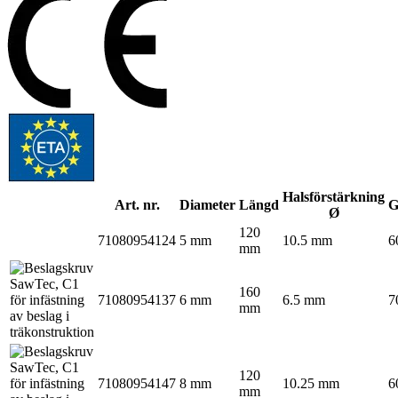
Halsförstärkning
Art. nr.
Diameter
Längd
G
Ø
120
71080954124
5 mm
10.5 mm
6
mm
160
71080954137
6 mm
6.5 mm
7
mm
120
71080954147
8 mm
10.25 mm
6
mm