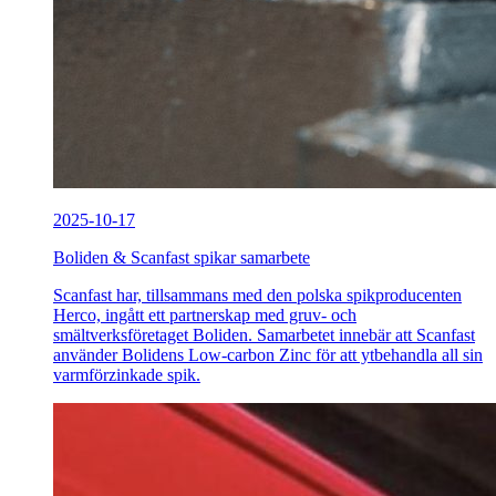
2025-10-17
Boliden & Scanfast spikar samarbete
Scanfast har, tillsammans med den polska spikproducenten
Herco, ingått ett partnerskap med gruv- och
smältverksföretaget Boliden. Samarbetet innebär att Scanfast
använder Bolidens Low-carbon Zinc för att ytbehandla all sin
varmförzinkade spik.