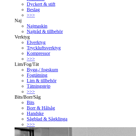
Dyckert & stift
Beslag
>>>
Naj
Najmaskin
Najtråd & tillbehör
Verktyg
Elverktyg
Tryckluftsverktyg
Kompressor
>>>
Lim/Fog/Tät
Bygg-/ fogskum
Fogtätning
Lim & tillbehör
Tätningstejp
>>>
Bits/Borr/Såg
Bits
Borr & Hålsåg
Handske
Sågblad & Sågklinga
>>>