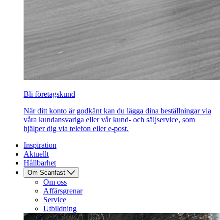
Bli företagskund
När ditt konto är godkänt kan du lägga dina beställningar via
våra kundansvariga eller vår kund- och säljservice, som
hjälper dig via telefon eller e-post.
Inspiration
Aktuellt
Hållbarhet
Om Scanfast
Om oss
Affärsgrenar
Service
Utbildning