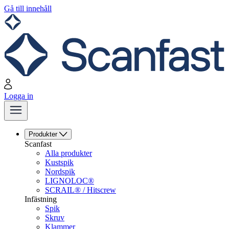
Gå till innehåll
Logga in
Produkter
Scanfast
Alla produkter
Kustspik
Nordspik
LIGNOLOC®
SCRAIL® / Hitscrew
Infästning
Spik
Skruv
Klammer