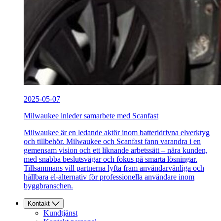
2025-05-07
Milwaukee inleder samarbete med Scanfast
Milwaukee är en ledande aktör inom batteridrivna elverktyg
och tillbehör. Milwaukee och Scanfast fann varandra i en
gemensam vision och ett liknande arbetssätt – nära kunden,
med snabba beslutsvägar och fokus på smarta lösningar.
Tillsammans vill partnerna lyfta fram användarvänliga och
hållbara el-alternativ för professionella användare inom
byggbranschen.
Kontakt
Kundtjänst