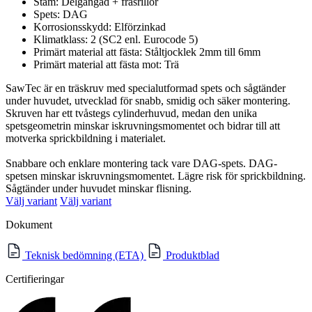
Stam: Delgängad + fräsrillor
Spets: DAG
Korrosionsskydd: Elförzinkad
Klimatklass: 2 (SC2 enl. Eurocode 5)
Primärt material att fästa: Ståltjocklek 2mm till 6mm
Primärt material att fästa mot: Trä
SawTec är en träskruv med specialutformad spets och sågtänder
under huvudet, utvecklad för snabb, smidig och säker montering.
Skruven har ett tvåstegs cylinderhuvud, medan den unika
spetsgeometrin minskar iskruvningsmomentet och bidrar till att
motverka sprickbildning i materialet.
Snabbare och enklare montering tack vare DAG-spets. DAG-
spetsen minskar iskruvningsmomentet. Lägre risk för sprickbildning.
Sågtänder under huvudet minskar flisning.
Välj variant
Välj variant
Dokument
Teknisk bedömning (ETA)
Produktblad
Certifieringar