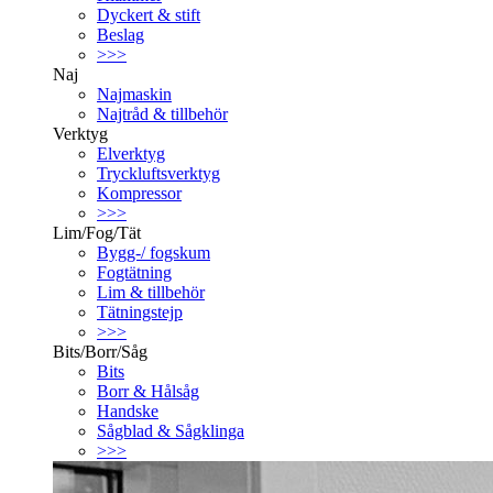
Dyckert & stift
Beslag
>>>
Naj
Najmaskin
Najtråd & tillbehör
Verktyg
Elverktyg
Tryckluftsverktyg
Kompressor
>>>
Lim/Fog/Tät
Bygg-/ fogskum
Fogtätning
Lim & tillbehör
Tätningstejp
>>>
Bits/Borr/Såg
Bits
Borr & Hålsåg
Handske
Sågblad & Sågklinga
>>>