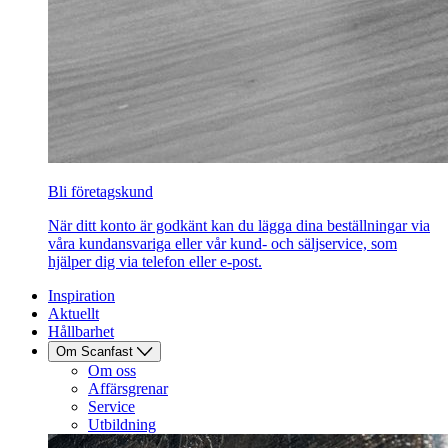
Bli företagskund
När ditt konto är godkänt kan du lägga dina beställningar via
våra kundansvariga eller vår kund- och säljservice, som
hjälper dig via telefon eller e-post.
Inspiration
Aktuellt
Hållbarhet
Om Scanfast
Om oss
Affärsgrenar
Service
Utbildning