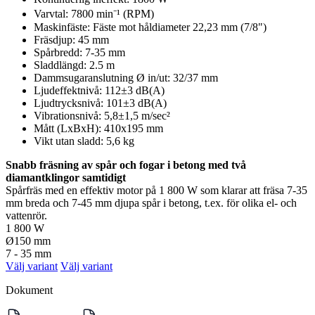
Varvtal: 7800 min⁻¹ (RPM)
Maskinfäste: Fäste mot håldiameter 22,23 mm (7/8")
Fräsdjup: 45 mm
Spårbredd: 7-35 mm
Sladdlängd: 2.5 m
Dammsugaranslutning Ø in/ut: 32/37 mm
Ljudeffektnivå: 112±3 dB(A)
Ljudtrycksnivå: 101±3 dB(A)
Vibrationsnivå: 5,8±1,5 m/sec²
Mått (LxBxH): 410x195 mm
Vikt utan sladd: 5,6 kg
Snabb fräsning av spår och fogar i betong med två
diamantklingor samtidigt
Spårfräs med en effektiv motor på 1 800 W som klarar att fräsa 7-35
mm breda och 7-45 mm djupa spår i betong, t.ex. för olika el- och
vattenrör.
1 800 W
Ø150 mm
7 - 35 mm
Välj variant
Välj variant
Dokument