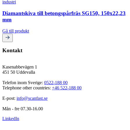
Diamantskiva till betongspårfräs SG150, 150x22,23
mm
Gå till produkt
Kontakt
Kasenabbevägen 1
451 50 Uddevalla
Telefon inom Sverige: 
0522-188 00
Telephone other countries: 
+46 522-188 00
E-post: 
info@scanfast.se
Mån - fre 07.30-16.00
LinkedIn