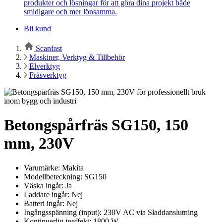
produkter och lösningar för att göra dina projekt både
smidigare och mer lönsamma.
Bli kund
Scanfast
Maskiner, Verktyg & Tillbehör
Elverktyg
Fräsverktyg
Betongspårfräs SG150, 150
mm, 230V
Varumärke: Makita
Modellbeteckning: SG150
Väska ingår: Ja
Laddare ingår: Nej
Batteri ingår: Nej
Ingångsspänning (input): 230V AC via Sladdanslutning
Kontinuerlig ineffekt: 1800 W