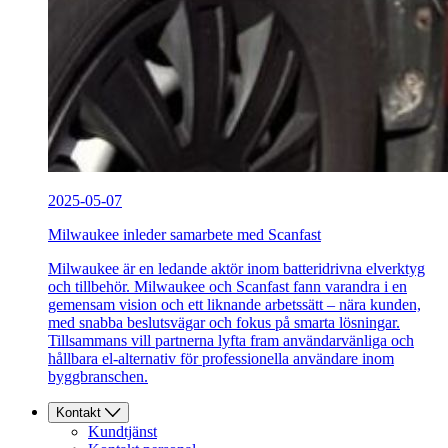
2025-05-07
Milwaukee inleder samarbete med Scanfast
Milwaukee är en ledande aktör inom batteridrivna elverktyg
och tillbehör. Milwaukee och Scanfast fann varandra i en
gemensam vision och ett liknande arbetssätt – nära kunden,
med snabba beslutsvägar och fokus på smarta lösningar.
Tillsammans vill partnerna lyfta fram användarvänliga och
hållbara el-alternativ för professionella användare inom
byggbranschen.
Kontakt
Kundtjänst