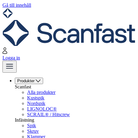
Gå till innehåll
Logga in
Produkter
Scanfast
Alla produkter
Kustspik
Nordspik
LIGNOLOC®
SCRAIL® / Hitscrew
Infästning
Spik
Skruv
Klammer