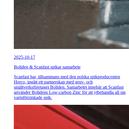
2025-10-17
Boliden & Scanfast spikar samarbete
Scanfast har, tillsammans med den polska spikproducenten
Herco, ingått ett partnerskap med gruv- och
smältverksföretaget Boliden. Samarbetet innebär att Scanfast
använder Bolidens Low-carbon Zinc för att ytbehandla all sin
varmförzinkade spik.