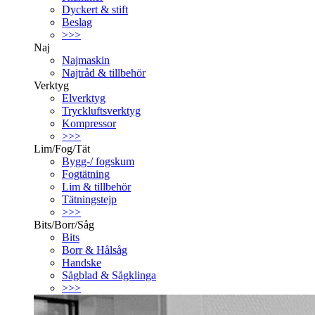
Dyckert & stift
Beslag
>>>
Naj
Najmaskin
Najtråd & tillbehör
Verktyg
Elverktyg
Tryckluftsverktyg
Kompressor
>>>
Lim/Fog/Tät
Bygg-/ fogskum
Fogtätning
Lim & tillbehör
Tätningstejp
>>>
Bits/Borr/Såg
Bits
Borr & Hålsåg
Handske
Sågblad & Sågklinga
>>>