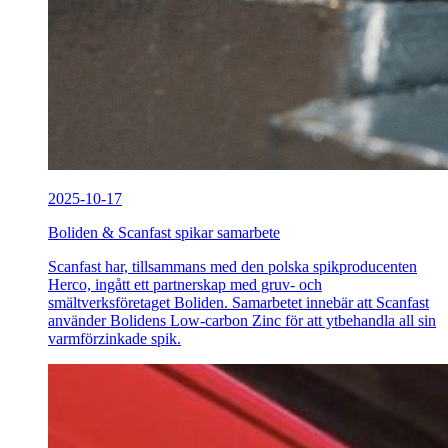
2025-10-17
Boliden & Scanfast spikar samarbete
Scanfast har, tillsammans med den polska spikproducenten
Herco, ingått ett partnerskap med gruv- och
smältverksföretaget Boliden. Samarbetet innebär att Scanfast
använder Bolidens Low-carbon Zinc för att ytbehandla all sin
varmförzinkade spik.