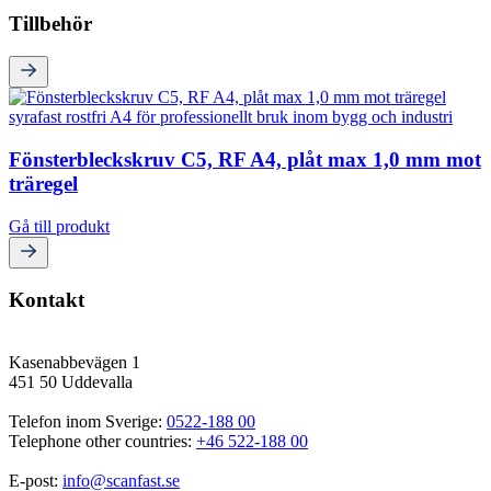
Tillbehör
Fönsterbleckskruv C5, RF A4, plåt max 1,0 mm mot
träregel
Gå till produkt
Kontakt
Kasenabbevägen 1
451 50 Uddevalla
Telefon inom Sverige: 
0522-188 00
Telephone other countries: 
+46 522-188 00
E-post: 
info@scanfast.se