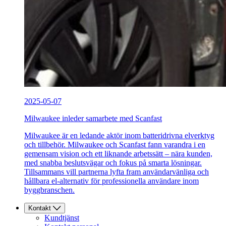
2025-05-07
Milwaukee inleder samarbete med Scanfast
Milwaukee är en ledande aktör inom batteridrivna elverktyg
och tillbehör. Milwaukee och Scanfast fann varandra i en
gemensam vision och ett liknande arbetssätt – nära kunden,
med snabba beslutsvägar och fokus på smarta lösningar.
Tillsammans vill partnerna lyfta fram användarvänliga och
hållbara el-alternativ för professionella användare inom
byggbranschen.
Kontakt
Kundtjänst