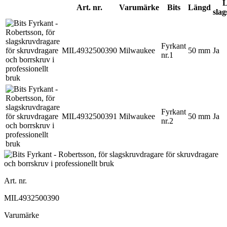
L
Art. nr.
Varumärke
Bits
Längd
sla
Fyrkant
MIL4932500390
Milwaukee
50 mm
Ja
nr.1
Fyrkant
MIL4932500391
Milwaukee
50 mm
Ja
nr.2
Art. nr.
MIL4932500390
Varumärke