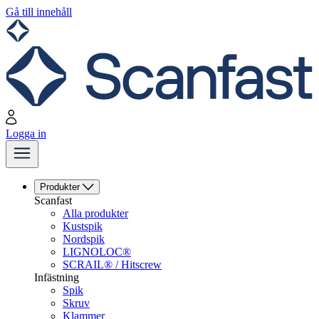
Gå till innehåll
Logga in
Produkter
Scanfast
Alla produkter
Kustspik
Nordspik
LIGNOLOC®
SCRAIL® / Hitscrew
Infästning
Spik
Skruv
Klammer