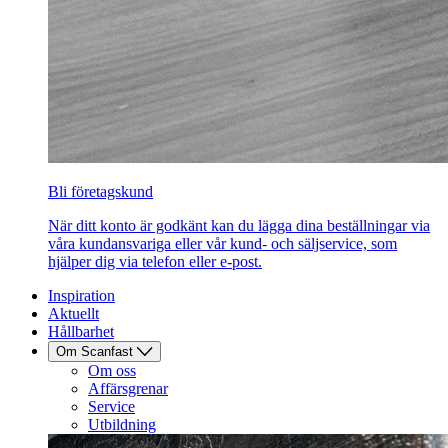
Bli företagskund
När ditt konto är godkänt kan du lägga dina beställningar via
våra kundansvariga eller vår kund- och säljservice, som
hjälper dig via telefon eller e-post.
Inspiration
Aktuellt
Hållbarhet
Om Scanfast
Om oss
Affärsgrenar
Service
Utbildning