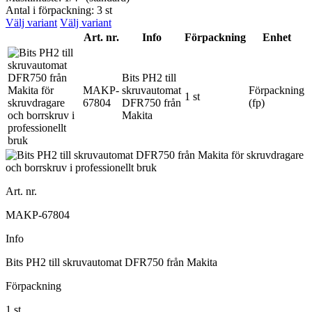
Antal i förpackning: 3 st
Välj variant
Välj variant
Art. nr.
Info
Förpackning
Enhet
Bits PH2 till
MAKP-
skruvautomat
Förpackning
1 st
67804
DFR750 från
(fp)
Makita
Art. nr.
MAKP-67804
Info
Bits PH2 till skruvautomat DFR750 från Makita
Förpackning
1 st