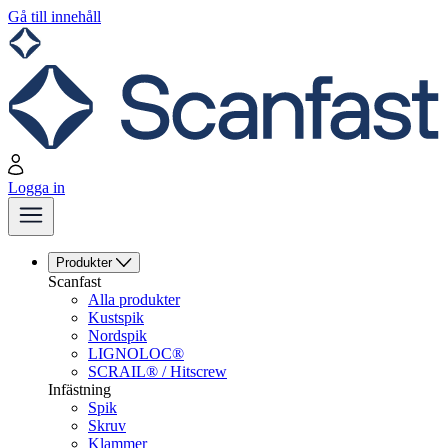
Gå till innehåll
Logga in
Produkter
Scanfast
Alla produkter
Kustspik
Nordspik
LIGNOLOC®
SCRAIL® / Hitscrew
Infästning
Spik
Skruv
Klammer