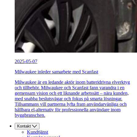
2025-05-07
Milwaukee inleder samarbete med Scanfast
Milwaukee är en ledande aktör inom batteridrivna elverktyg
och tillbehör. Milwaukee och Scanfast fann varandra i en
gemensam vision och ett liknande arbetssätt – nära kunden,
med snabba beslutsvägar och fokus på smarta lösningar.
Tillsammans vill partnerna lyfta fram användarvänliga och
hållbara el-alternativ för professionella användare inom
byggbranschen.
Kontakt
Kundtjänst