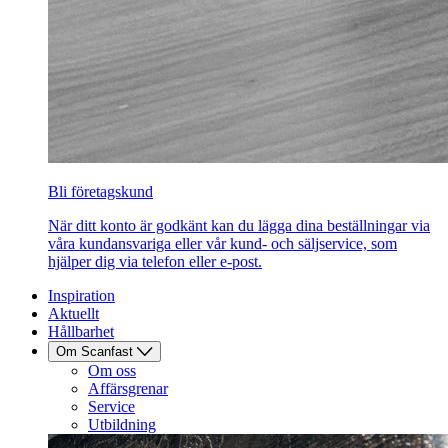
Bli företagskund
När ditt konto är godkänt kan du lägga dina beställningar via
våra kundansvariga eller vår kund- och säljservice, som
hjälper dig via telefon eller e-post.
Inspiration
Aktuellt
Hållbarhet
Om Scanfast
Om oss
Affärsgrenar
Service
Utbildning