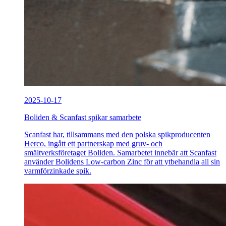
2025-10-17
Boliden & Scanfast spikar samarbete
Scanfast har, tillsammans med den polska spikproducenten
Herco, ingått ett partnerskap med gruv- och
smältverksföretaget Boliden. Samarbetet innebär att Scanfast
använder Bolidens Low-carbon Zinc för att ytbehandla all sin
varmförzinkade spik.