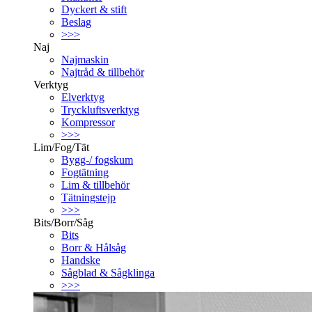
Dyckert & stift
Beslag
>>>
Naj
Najmaskin
Najtråd & tillbehör
Verktyg
Elverktyg
Tryckluftsverktyg
Kompressor
>>>
Lim/Fog/Tät
Bygg-/ fogskum
Fogtätning
Lim & tillbehör
Tätningstejp
>>>
Bits/Borr/Såg
Bits
Borr & Hålsåg
Handske
Sågblad & Sågklinga
>>>