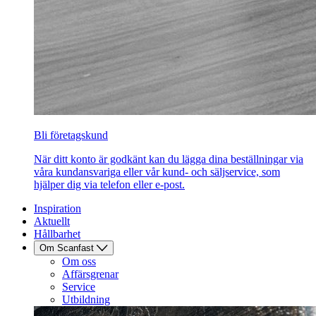
Bli företagskund
När ditt konto är godkänt kan du lägga dina beställningar via
våra kundansvariga eller vår kund- och säljservice, som
hjälper dig via telefon eller e-post.
Inspiration
Aktuellt
Hållbarhet
Om Scanfast
Om oss
Affärsgrenar
Service
Utbildning