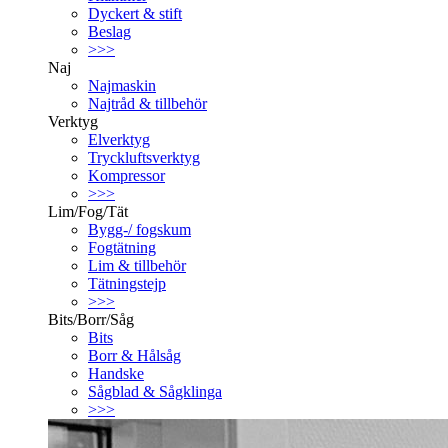
Dyckert & stift
Beslag
>>>
Naj
Najmaskin
Najtråd & tillbehör
Verktyg
Elverktyg
Tryckluftsverktyg
Kompressor
>>>
Lim/Fog/Tät
Bygg-/ fogskum
Fogtätning
Lim & tillbehör
Tätningstejp
>>>
Bits/Borr/Såg
Bits
Borr & Hålsåg
Handske
Sågblad & Sågklinga
>>>