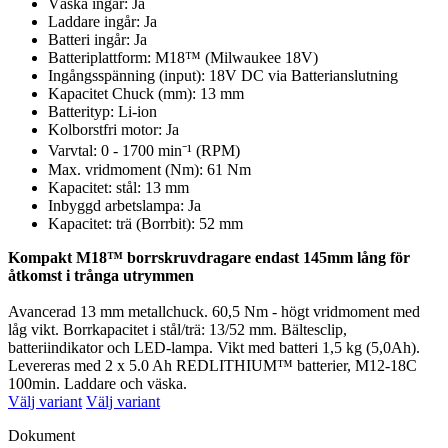
Väska ingår: Ja
Laddare ingår: Ja
Batteri ingår: Ja
Batteriplattform: M18™ (Milwaukee 18V)
Ingångsspänning (input): 18V DC via Batterianslutning
Kapacitet Chuck (mm): 13 mm
Batterityp: Li-ion
Kolborstfri motor: Ja
Varvtal: 0 - 1700 min⁻¹ (RPM)
Max. vridmoment (Nm): 61 Nm
Kapacitet: stål: 13 mm
Inbyggd arbetslampa: Ja
Kapacitet: trä (Borrbit): 52 mm
Kompakt M18™ borrskruvdragare endast 145mm lång för
åtkomst i trånga utrymmen
Avancerad 13 mm metallchuck. 60,5 Nm - högt vridmoment med
låg vikt. Borrkapacitet i stål/trä: 13/52 mm. Bältesclip,
batteriindikator och LED-lampa. Vikt med batteri 1,5 kg (5,0Ah).
Levereras med 2 x 5.0 Ah REDLITHIUM™ batterier, M12-18C
100min. Laddare och väska.
Välj variant
Välj variant
Dokument