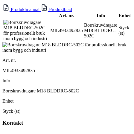
Produktmanual
Produktblad
Art. nr.
Info
Enhet
Borrskruvdragare
Styck
MIL4933492835
M18 BLDDRC-
(st)
502C
Art. nr.
MIL4933492835
Info
Borrskruvdragare M18 BLDDRC-502C
Enhet
Styck (st)
Kontakt