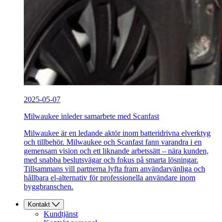
2025-05-07
Milwaukee inleder samarbete med Scanfast
Milwaukee är en ledande aktör inom batteridrivna elverktyg
och tillbehör. Milwaukee och Scanfast fann varandra i en
gemensam vision och ett liknande arbetssätt – nära kunden,
med snabba beslutsvägar och fokus på smarta lösningar.
Tillsammans vill partnerna lyfta fram användarvänliga och
hållbara el-alternativ för professionella användare inom
byggbranschen.
Kontakt
Kundtjänst