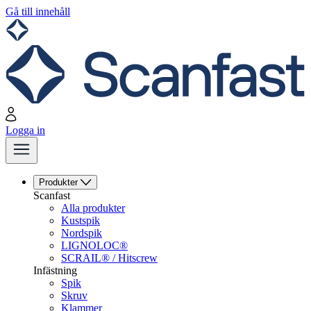
Gå till innehåll
Logga in
Produkter
Scanfast
Alla produkter
Kustspik
Nordspik
LIGNOLOC®
SCRAIL® / Hitscrew
Infästning
Spik
Skruv
Klammer