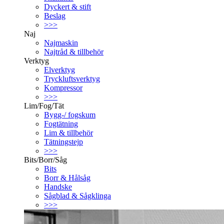
Dyckert & stift
Beslag
>>>
Naj
Najmaskin
Najtråd & tillbehör
Verktyg
Elverktyg
Tryckluftsverktyg
Kompressor
>>>
Lim/Fog/Tät
Bygg-/ fogskum
Fogtätning
Lim & tillbehör
Tätningstejp
>>>
Bits/Borr/Såg
Bits
Borr & Hålsåg
Handske
Sågblad & Sågklinga
>>>