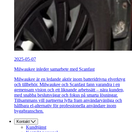
2025-05-07
Milwaukee inleder samarbete med Scanfast
Milwaukee är en ledande aktör inom batteridrivna elverktyg
och tillbehör. Milwaukee och Scanfast fann varandra i en
gemensam vision och ett liknande arbetssätt – nära kunden,
med snabba beslutsvägar och fokus på smarta lösningar.
Tillsammans vill partnerna lyfta fram användarvänliga och
hållbara el-alternativ för professionella användare inom
byggbranschen.
Kontakt
Kundtjänst