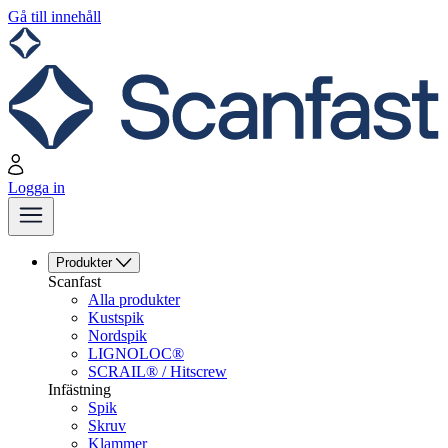
Gå till innehåll
Logga in
Produkter
Scanfast
Alla produkter
Kustspik
Nordspik
LIGNOLOC®
SCRAIL® / Hitscrew
Infästning
Spik
Skruv
Klammer