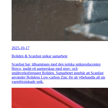
2025-10-17
Boliden & Scanfast spikar samarbete
Scanfast har, tillsammans med den polska spikproducenten
Herco, ingått ett partnerskap med gruv- och
smältverksföretaget Boliden. Samarbetet innebär att Scanfast
använder Bolidens Low-carbon Zinc för att ytbehandla all sin
varmförzinkade spik.