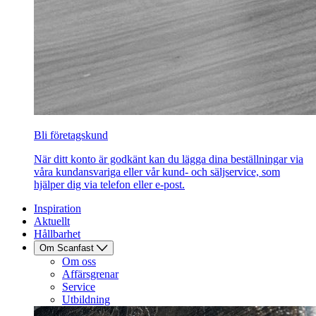
Bli företagskund
När ditt konto är godkänt kan du lägga dina beställningar via
våra kundansvariga eller vår kund- och säljservice, som
hjälper dig via telefon eller e-post.
Inspiration
Aktuellt
Hållbarhet
Om Scanfast
Om oss
Affärsgrenar
Service
Utbildning