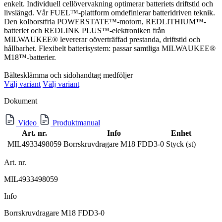
enkelt. Individuell cellövervakning optimerar batteriets driftstid och
livslängd. Vår FUEL™-plattform omdefinierar batteridriven teknik.
Den kolborstfria POWERSTATE™-motorn, REDLITHIUM™-
batteriet och REDLINK PLUS™-elektroniken från
MILWAUKEE® levererar oöverträffad prestanda, driftstid och
hållbarhet. Flexibelt batterisystem: passar samtliga MILWAUKEE®
M18™-batterier.
Bältesklämma och sidohandtag medföljer
Välj variant
Välj variant
Dokument
Video
Produktmanual
Art. nr.
Info
Enhet
MIL4933498059
Borrskruvdragare M18 FDD3-0
Styck (st)
Art. nr.
MIL4933498059
Info
Borrskruvdragare M18 FDD3-0