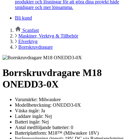
produkter och lösningar för att göra dina projekt både
smidigare och mer lönsamma.
Bli kund
Scanfast
Maskiner, Verktyg & Tillbehör
Elverktyg
Borrskruvdragare
Borrskruvdragare M18
ONEDD3-0X
Varumärke: Milwaukee
Modellbeteckning: ONEDD3-0X
Väska ingår: Ja
Laddare ingår: Nej
Batteri ingår: Nej
Antal medföljande batterier: 0
Batteriplattform: M18™ (Milwaukee 18V)
Ingångsspänning (input): 18V DC via Batterianslutning