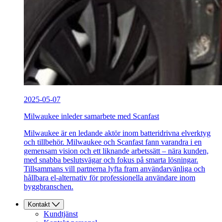
2025-05-07
Milwaukee inleder samarbete med Scanfast
Milwaukee är en ledande aktör inom batteridrivna elverktyg
och tillbehör. Milwaukee och Scanfast fann varandra i en
gemensam vision och ett liknande arbetssätt – nära kunden,
med snabba beslutsvägar och fokus på smarta lösningar.
Tillsammans vill partnerna lyfta fram användarvänliga och
hållbara el-alternativ för professionella användare inom
byggbranschen.
Kontakt
Kundtjänst