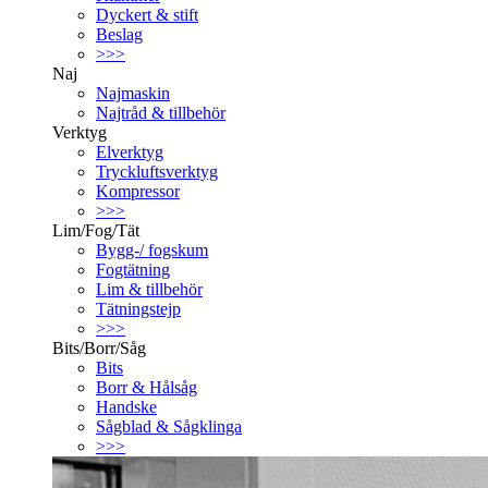
Dyckert & stift
Beslag
>>>
Naj
Najmaskin
Najtråd & tillbehör
Verktyg
Elverktyg
Tryckluftsverktyg
Kompressor
>>>
Lim/Fog/Tät
Bygg-/ fogskum
Fogtätning
Lim & tillbehör
Tätningstejp
>>>
Bits/Borr/Såg
Bits
Borr & Hålsåg
Handske
Sågblad & Sågklinga
>>>