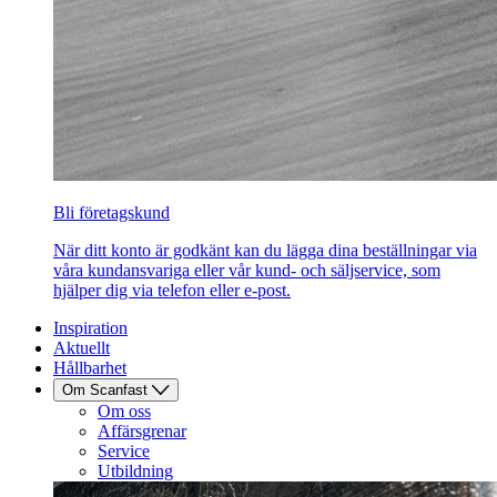
Bli företagskund
När ditt konto är godkänt kan du lägga dina beställningar via
våra kundansvariga eller vår kund- och säljservice, som
hjälper dig via telefon eller e-post.
Inspiration
Aktuellt
Hållbarhet
Om Scanfast
Om oss
Affärsgrenar
Service
Utbildning