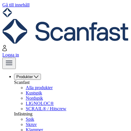
Gå till innehåll
Logga in
Produkter
Scanfast
Alla produkter
Kustspik
Nordspik
LIGNOLOC®
SCRAIL® / Hitscrew
Infästning
Spik
Skruv
Klammer