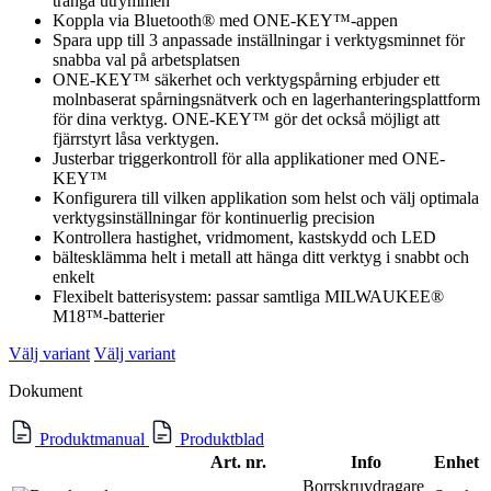
trånga utrymmen
Koppla via Bluetooth® med ONE-KEY™-appen
Spara upp till 3 anpassade inställningar i verktygsminnet för
snabba val på arbetsplatsen
ONE-KEY™ säkerhet och verktygspårning erbjuder ett
molnbaserat spårningsnätverk och en lagerhanteringsplattform
för dina verktyg. ONE-KEY™ gör det också möjligt att
fjärrstyrt låsa verktygen.
Justerbar triggerkontroll för alla applikationer med ONE-
KEY™
Konfigurera till vilken applikation som helst och välj optimala
verktygsinställningar för kontinuerlig precision
Kontrollera hastighet, vridmoment, kastskydd och LED
bältesklämma helt i metall att hänga ditt verktyg i snabbt och
enkelt
Flexibelt batterisystem: passar samtliga MILWAUKEE®
M18™-batterier
Välj variant
Välj variant
Dokument
Produktmanual
Produktblad
Art. nr.
Info
Enhet
Borrskruvdragare