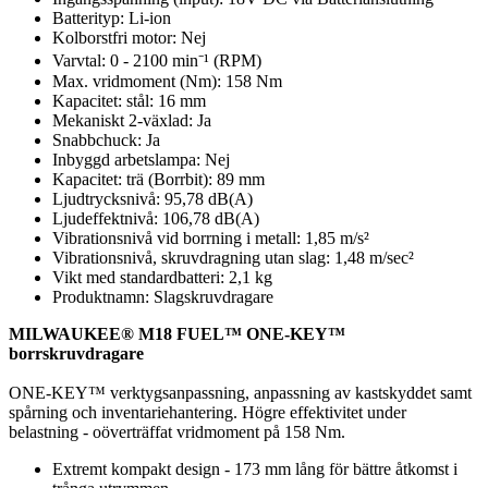
Batterityp: Li-ion
Kolborstfri motor: Nej
Varvtal: 0 - 2100 min⁻¹ (RPM)
Max. vridmoment (Nm): 158 Nm
Kapacitet: stål: 16 mm
Mekaniskt 2-växlad: Ja
Snabbchuck: Ja
Inbyggd arbetslampa: Nej
Kapacitet: trä (Borrbit): 89 mm
Ljudtrycksnivå: 95,78 dB(A)
Ljudeffektnivå: 106,78 dB(A)
Vibrationsnivå vid borrning i metall: 1,85 m/s²
Vibrationsnivå, skruvdragning utan slag: 1,48 m/sec²
Vikt med standardbatteri: 2,1 kg
Produktnamn: Slagskruvdragare
MILWAUKEE® M18 FUEL™ ONE-KEY™
borrskruvdragare
ONE-KEY™ verktygsanpassning, anpassning av kastskyddet samt
spårning och inventariehantering. Högre effektivitet under
belastning - oöverträffat vridmoment på 158 Nm.
Extremt kompakt design - 173 mm lång för bättre åtkomst i