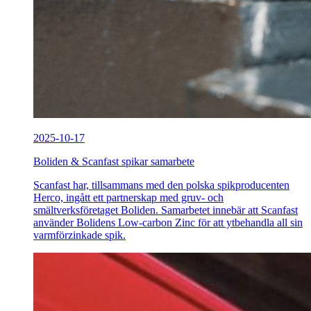
2025-10-17
Boliden & Scanfast spikar samarbete
Scanfast har, tillsammans med den polska spikproducenten
Herco, ingått ett partnerskap med gruv- och
smältverksföretaget Boliden. Samarbetet innebär att Scanfast
använder Bolidens Low-carbon Zinc för att ytbehandla all sin
varmförzinkade spik.