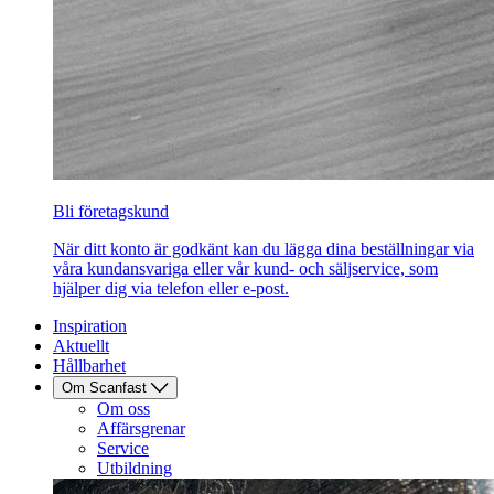
Bli företagskund
När ditt konto är godkänt kan du lägga dina beställningar via
våra kundansvariga eller vår kund- och säljservice, som
hjälper dig via telefon eller e-post.
Inspiration
Aktuellt
Hållbarhet
Om Scanfast
Om oss
Affärsgrenar
Service
Utbildning