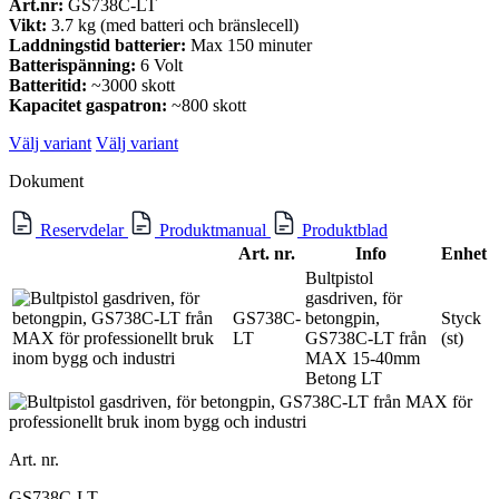
Art.nr:
GS738C-LT
Vikt:
3.7 kg (med batteri och bränslecell)
Laddningstid batterier:
Max 150 minuter
Batterispänning:
6 Volt
Batteritid:
~3000 skott
Kapacitet gaspatron:
~800 skott
Välj variant
Välj variant
Dokument
Reservdelar
Produktmanual
Produktblad
Art. nr.
Info
Enhet
Bultpistol
gasdriven, för
GS738C-
betongpin,
Styck
LT
GS738C-LT från
(st)
MAX 15-40mm
Betong LT
Art. nr.
GS738C-LT