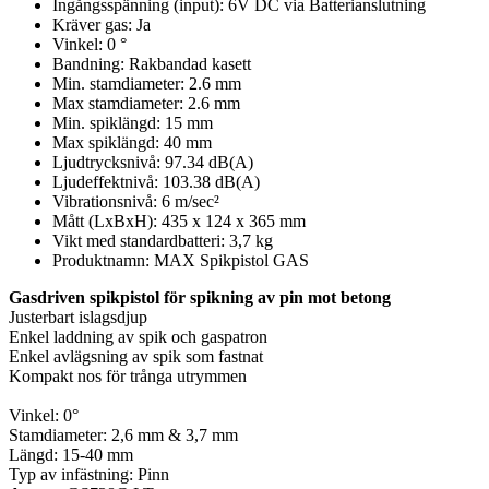
Ingångsspänning (input): 6V DC via Batterianslutning
Kräver gas: Ja
Vinkel: 0 °
Bandning: Rakbandad kasett
Min. stamdiameter: 2.6 mm
Max stamdiameter: 2.6 mm
Min. spiklängd: 15 mm
Max spiklängd: 40 mm
Ljudtrycksnivå: 97.34 dB(A)
Ljudeffektnivå: 103.38 dB(A)
Vibrationsnivå: 6 m/sec²
Mått (LxBxH): 435 x 124 x 365 mm
Vikt med standardbatteri: 3,7 kg
Produktnamn: MAX Spikpistol GAS
Gasdriven spikpistol för spikning av pin mot betong
Justerbart islagsdjup
Enkel laddning av spik och gaspatron
Enkel avlägsning av spik som fastnat
Kompakt nos för trånga utrymmen
Vinkel: 0°
Stamdiameter: 2,6 mm & 3,7 mm
Längd: 15-40 mm
Typ av infästning: Pinn