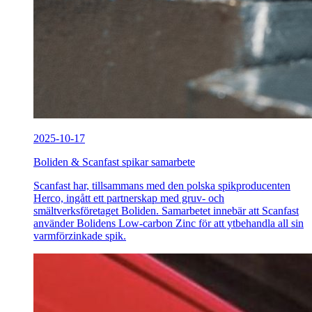
2025-10-17
Boliden & Scanfast spikar samarbete
Scanfast har, tillsammans med den polska spikproducenten
Herco, ingått ett partnerskap med gruv- och
smältverksföretaget Boliden. Samarbetet innebär att Scanfast
använder Bolidens Low-carbon Zinc för att ytbehandla all sin
varmförzinkade spik.