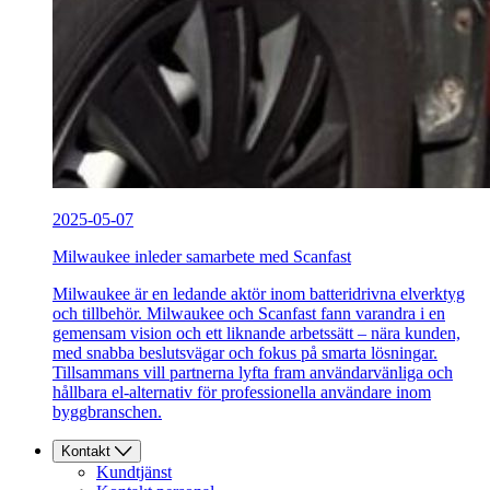
2025-05-07
Milwaukee inleder samarbete med Scanfast
Milwaukee är en ledande aktör inom batteridrivna elverktyg
och tillbehör. Milwaukee och Scanfast fann varandra i en
gemensam vision och ett liknande arbetssätt – nära kunden,
med snabba beslutsvägar och fokus på smarta lösningar.
Tillsammans vill partnerna lyfta fram användarvänliga och
hållbara el-alternativ för professionella användare inom
byggbranschen.
Kontakt
Kundtjänst