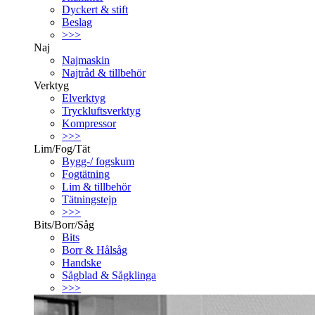
Dyckert & stift
Beslag
>>>
Naj
Najmaskin
Najtråd & tillbehör
Verktyg
Elverktyg
Tryckluftsverktyg
Kompressor
>>>
Lim/Fog/Tät
Bygg-/ fogskum
Fogtätning
Lim & tillbehör
Tätningstejp
>>>
Bits/Borr/Såg
Bits
Borr & Hålsåg
Handske
Sågblad & Sågklinga
>>>