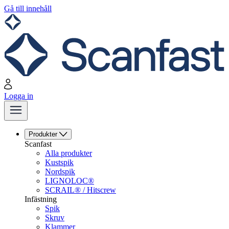
Gå till innehåll
Logga in
Produkter
Scanfast
Alla produkter
Kustspik
Nordspik
LIGNOLOC®
SCRAIL® / Hitscrew
Infästning
Spik
Skruv
Klammer