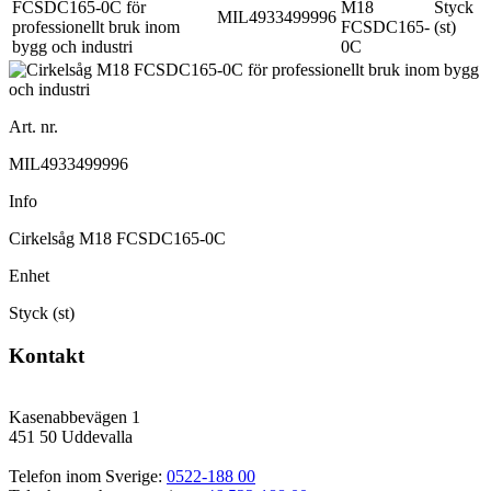
M18
Styck
MIL4933499996
FCSDC165-
(st)
0C
Art. nr.
MIL4933499996
Info
Cirkelsåg M18 FCSDC165-0C
Enhet
Styck (st)
Kontakt
Kasenabbevägen 1
451 50 Uddevalla
Telefon inom Sverige: 
0522-188 00