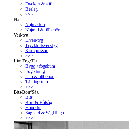
Dyckert & stift
Beslag
>>>
Naj
Najmaskin
Najtråd & tillbehör
Verktyg
Elverktyg
Tryckluftsverktyg
Kompressor
>>>
Lim/Fog/Tät
Bygg-/ fogskum
Fogtätning
Lim & tillbehör
Tätningstejp
>>>
Bits/Borr/Såg
Bits
Borr & Hålsåg
Handske
Sågblad & Sågklinga
>>>