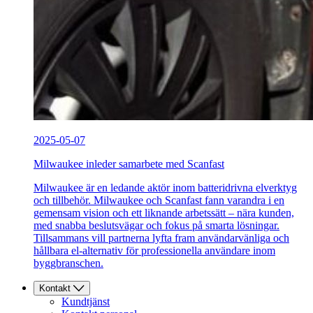
2025-05-07
Milwaukee inleder samarbete med Scanfast
Milwaukee är en ledande aktör inom batteridrivna elverktyg
och tillbehör. Milwaukee och Scanfast fann varandra i en
gemensam vision och ett liknande arbetssätt – nära kunden,
med snabba beslutsvägar och fokus på smarta lösningar.
Tillsammans vill partnerna lyfta fram användarvänliga och
hållbara el-alternativ för professionella användare inom
byggbranschen.
Kontakt
Kundtjänst