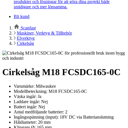
produkter och lösningar för att göra dina projekt både
smidigare och mer lönsamma.
Bli kund
Scanfast
Maskiner, Verktyg & Tillbehör
Elverktyg
Cirkelsåg
Cirkelsåg M18 FCSDC165-0C
Varumärke: Milwaukee
Modellbeteckning: M18 FCSDC165-0C
Väska ingår: Ja
Laddare ingår: Nej
Batteri ingår: Nej
Antal medföljande batterier: 2
Ingångsspänning (input): 18V DC via Batterianslutning
Håldiameter: 20 mm
Klingans Ø: 165 mm