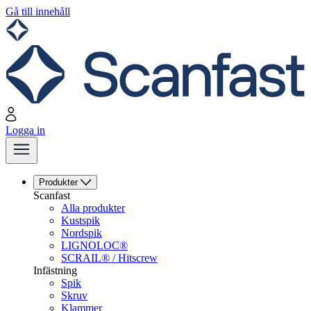
Gå till innehåll
Logga in
Produkter
Scanfast
Alla produkter
Kustspik
Nordspik
LIGNOLOC®
SCRAIL® / Hitscrew
Infästning
Spik
Skruv
Klammer