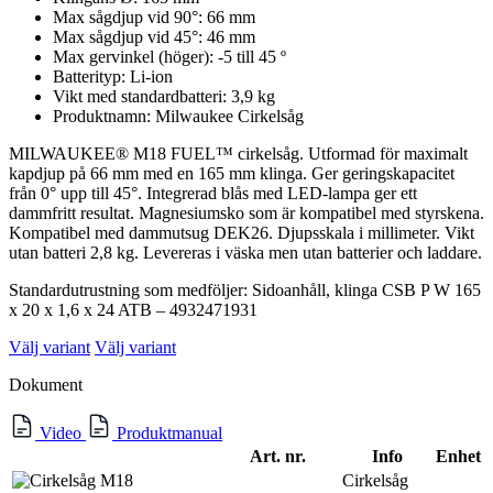
Max sågdjup vid 90°: 66 mm
Max sågdjup vid 45°: 46 mm
Max gervinkel (höger): -5 till 45 º
Batterityp: Li-ion
Vikt med standardbatteri: 3,9 kg
Produktnamn: Milwaukee Cirkelsåg
MILWAUKEE® M18 FUEL™ cirkelsåg. Utformad för maximalt
kapdjup på 66 mm med en 165 mm klinga. Ger geringskapacitet
från 0° upp till 45°. Integrerad blås med LED-lampa ger ett
dammfritt resultat. Magnesiumsko som är kompatibel med styrskena.
Kompatibel med dammutsug DEK26. Djupsskala i millimeter. Vikt
utan batteri 2,8 kg. Levereras i väska men utan batterier och laddare.
Standardutrustning som medföljer: Sidoanhåll, klinga CSB P W 165
x 20 x 1,6 x 24 ATB – 4932471931
Välj variant
Välj variant
Dokument
Video
Produktmanual
Art. nr.
Info
Enhet
Cirkelsåg