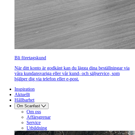
Bli företagskund
När ditt konto är godkänt kan du lägga dina beställningar via
våra kundansvariga eller vår kund- och säljservice, som
hjälper dig via telefon eller e-post.
Inspiration
Aktuellt
Hållbarhet
Om Scanfast
Om oss
Affärsgrenar
Service
Utbildning