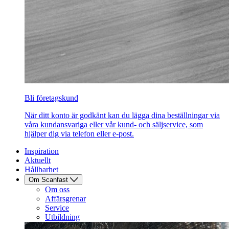
Bli företagskund
När ditt konto är godkänt kan du lägga dina beställningar via
våra kundansvariga eller vår kund- och säljservice, som
hjälper dig via telefon eller e-post.
Inspiration
Aktuellt
Hållbarhet
Om Scanfast
Om oss
Affärsgrenar
Service
Utbildning