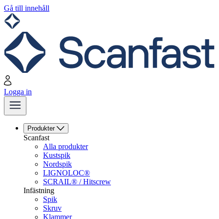
Gå till innehåll
Logga in
Produkter
Scanfast
Alla produkter
Kustspik
Nordspik
LIGNOLOC®
SCRAIL® / Hitscrew
Infästning
Spik
Skruv
Klammer