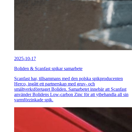
2025-10-17
Boliden & Scanfast spikar samarbete
Scanfast har, tillsammans med den polska spikproducenten
Herco, ingått ett partnerskap med gruv- och
smältverksföretaget Boliden. Samarbetet innebär att Scanfast
använder Bolidens Low-carbon Zinc för att ytbehandla all sin
varmförzinkade spik.