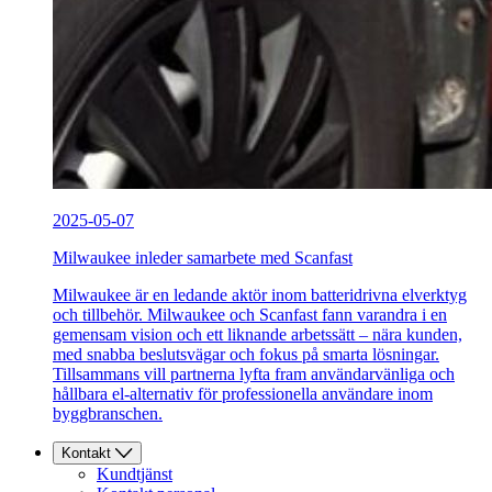
2025-05-07
Milwaukee inleder samarbete med Scanfast
Milwaukee är en ledande aktör inom batteridrivna elverktyg
och tillbehör. Milwaukee och Scanfast fann varandra i en
gemensam vision och ett liknande arbetssätt – nära kunden,
med snabba beslutsvägar och fokus på smarta lösningar.
Tillsammans vill partnerna lyfta fram användarvänliga och
hållbara el-alternativ för professionella användare inom
byggbranschen.
Kontakt
Kundtjänst