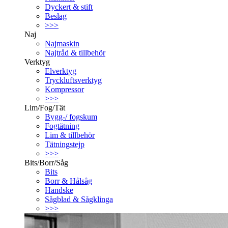
Dyckert & stift
Beslag
>>>
Naj
Najmaskin
Najtråd & tillbehör
Verktyg
Elverktyg
Tryckluftsverktyg
Kompressor
>>>
Lim/Fog/Tät
Bygg-/ fogskum
Fogtätning
Lim & tillbehör
Tätningstejp
>>>
Bits/Borr/Såg
Bits
Borr & Hålsåg
Handske
Sågblad & Sågklinga
>>>