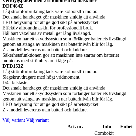
Verktygspaket med 2 st kolborstfria maskiner
DDF484Z
Låg strömförbrukning tack vare kolborstfri motor.
Det smala handtaget gör maskinen smidig att använda.
LED-belysning för att ge god sikt på arbetsstycket.
Effektiv allroundmaskin för professionellt bruk.
Hållbart växelhus av metall ger lång livslängd.
Maskinen har ett skyddssystem som förlänger batteriets livslängd
genom att stänga av maskinen när batterinivån blir för låg.
Z - modell levereras utan batteri och laddare.
Säkerhetsfunktionen gör att maskinen inte startar om batteriet
monteras med strömbrytare i läge på.
DTD153Z
Låg strömförbrukning tack vare kolborstfri motor.
Slagskruvdragare med högt vridmoment.
1/4" bitsfäste.
Det smala handtaget gör maskinen smidig att använda.
Maskinen har ett skyddssystem som förlänger batteriets livslängd
genom att stänga av maskinen när batterinivån blir för låg.
LED-belysning för att ge god sikt på arbetsstycket.
Z - modell levereras utan batteri och laddare.
Välj variant
Välj variant
Art. nr.
Info
Enhet
Combokit