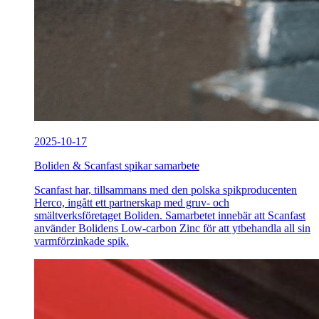
2025-10-17
Boliden & Scanfast spikar samarbete
Scanfast har, tillsammans med den polska spikproducenten
Herco, ingått ett partnerskap med gruv- och
smältverksföretaget Boliden. Samarbetet innebär att Scanfast
använder Bolidens Low-carbon Zinc för att ytbehandla all sin
varmförzinkade spik.