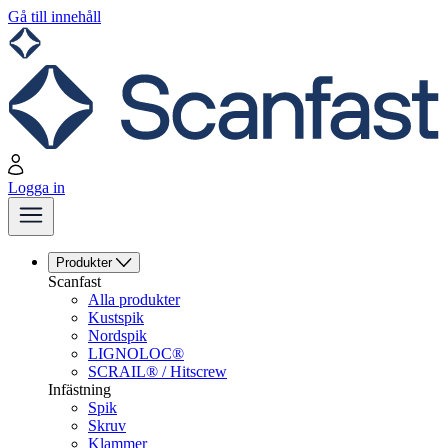
Gå till innehåll
Logga in
Produkter
Scanfast
Alla produkter
Kustspik
Nordspik
LIGNOLOC®
SCRAIL® / Hitscrew
Infästning
Spik
Skruv
Klammer