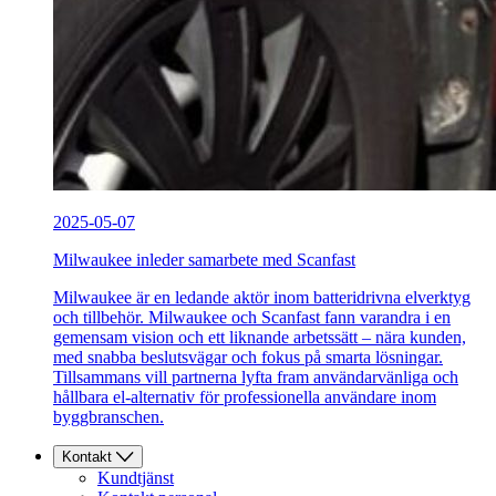
2025-05-07
Milwaukee inleder samarbete med Scanfast
Milwaukee är en ledande aktör inom batteridrivna elverktyg
och tillbehör. Milwaukee och Scanfast fann varandra i en
gemensam vision och ett liknande arbetssätt – nära kunden,
med snabba beslutsvägar och fokus på smarta lösningar.
Tillsammans vill partnerna lyfta fram användarvänliga och
hållbara el-alternativ för professionella användare inom
byggbranschen.
Kontakt
Kundtjänst