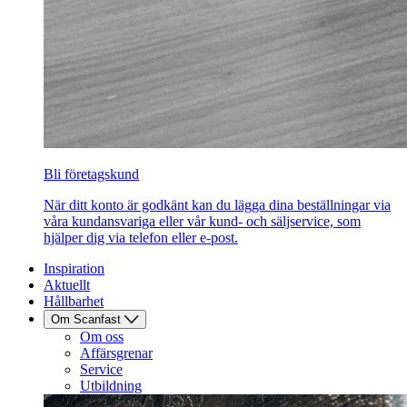
Bli företagskund
När ditt konto är godkänt kan du lägga dina beställningar via
våra kundansvariga eller vår kund- och säljservice, som
hjälper dig via telefon eller e-post.
Inspiration
Aktuellt
Hållbarhet
Om Scanfast
Om oss
Affärsgrenar
Service
Utbildning