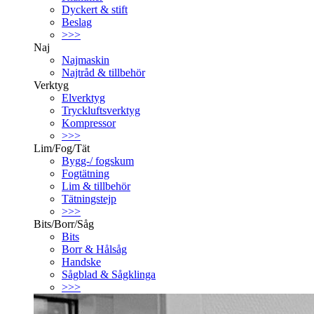
Dyckert & stift
Beslag
>>>
Naj
Najmaskin
Najtråd & tillbehör
Verktyg
Elverktyg
Tryckluftsverktyg
Kompressor
>>>
Lim/Fog/Tät
Bygg-/ fogskum
Fogtätning
Lim & tillbehör
Tätningstejp
>>>
Bits/Borr/Såg
Bits
Borr & Hålsåg
Handske
Sågblad & Sågklinga
>>>