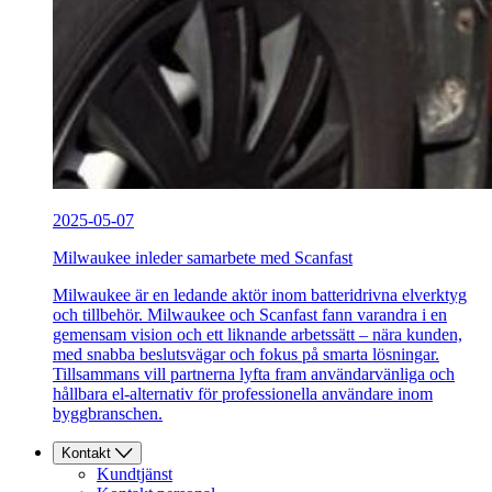
2025-05-07
Milwaukee inleder samarbete med Scanfast
Milwaukee är en ledande aktör inom batteridrivna elverktyg
och tillbehör. Milwaukee och Scanfast fann varandra i en
gemensam vision och ett liknande arbetssätt – nära kunden,
med snabba beslutsvägar och fokus på smarta lösningar.
Tillsammans vill partnerna lyfta fram användarvänliga och
hållbara el-alternativ för professionella användare inom
byggbranschen.
Kontakt
Kundtjänst