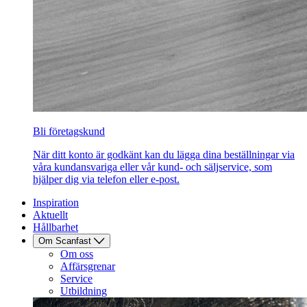
Bli företagskund
När ditt konto är godkänt kan du lägga dina beställningar via
våra kundansvariga eller vår kund- och säljservice, som
hjälper dig via telefon eller e-post.
Inspiration
Aktuellt
Hållbarhet
Om Scanfast
Om oss
Affärsgrenar
Service
Utbildning