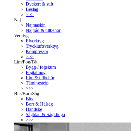
Dyckert & stift
Beslag
>>>
Naj
Najmaskin
Najtråd & tillbehör
Verktyg
Elverktyg
Tryckluftsverktyg
Kompressor
>>>
Lim/Fog/Tät
Bygg-/ fogskum
Fogtätning
Lim & tillbehör
Tätningstejp
>>>
Bits/Borr/Såg
Bits
Borr & Hålsåg
Handske
Sågblad & Sågklinga
>>>