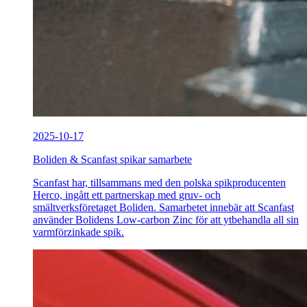
2025-10-17
Boliden & Scanfast spikar samarbete
Scanfast har, tillsammans med den polska spikproducenten
Herco, ingått ett partnerskap med gruv- och
smältverksföretaget Boliden. Samarbetet innebär att Scanfast
använder Bolidens Low-carbon Zinc för att ytbehandla all sin
varmförzinkade spik.