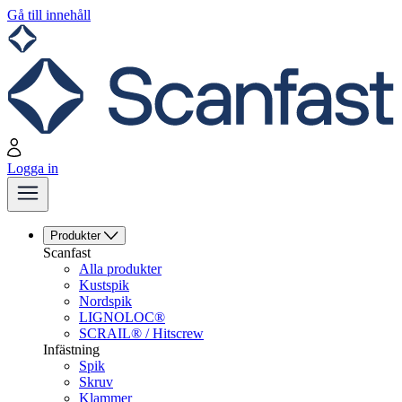
Gå till innehåll
Logga in
Produkter
Scanfast
Alla produkter
Kustspik
Nordspik
LIGNOLOC®
SCRAIL® / Hitscrew
Infästning
Spik
Skruv
Klammer