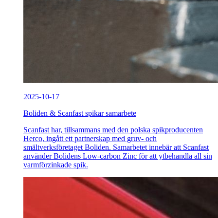
2025-10-17
Boliden & Scanfast spikar samarbete
Scanfast har, tillsammans med den polska spikproducenten
Herco, ingått ett partnerskap med gruv- och
smältverksföretaget Boliden. Samarbetet innebär att Scanfast
använder Bolidens Low-carbon Zinc för att ytbehandla all sin
varmförzinkade spik.