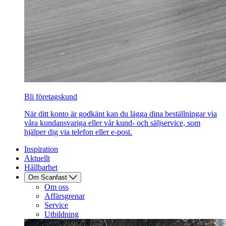
Bli företagskund
När ditt konto är godkänt kan du lägga dina beställningar via
våra kundansvariga eller vår kund- och säljservice, som
hjälper dig via telefon eller e-post.
Inspiration
Aktuellt
Hållbarhet
Om Scanfast
Om oss
Affärsgrenar
Service
Utbildning