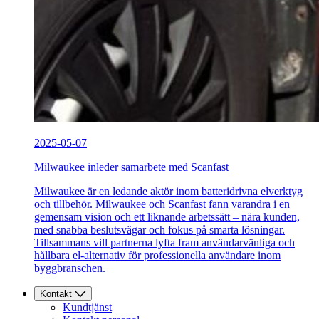
2025-05-07
Milwaukee inleder samarbete med Scanfast
Milwaukee är en ledande aktör inom batteridrivna elverktyg
och tillbehör. Milwaukee och Scanfast fann varandra i en
gemensam vision och ett liknande arbetssätt – nära kunden,
med snabba beslutsvägar och fokus på smarta lösningar.
Tillsammans vill partnerna lyfta fram användarvänliga och
hållbara el-alternativ för professionella användare inom
byggbranschen.
Kontakt
Kundtjänst