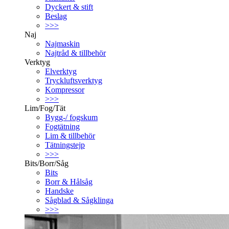
Dyckert & stift
Beslag
>>>
Naj
Najmaskin
Najtråd & tillbehör
Verktyg
Elverktyg
Tryckluftsverktyg
Kompressor
>>>
Lim/Fog/Tät
Bygg-/ fogskum
Fogtätning
Lim & tillbehör
Tätningstejp
>>>
Bits/Borr/Såg
Bits
Borr & Hålsåg
Handske
Sågblad & Sågklinga
>>>