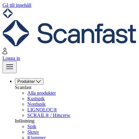
Gå till innehåll
Logga in
Produkter
Scanfast
Alla produkter
Kustspik
Nordspik
LIGNOLOC®
SCRAIL® / Hitscrew
Infästning
Spik
Skruv
Klammer