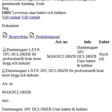
gummerade handtag. Svart
färg.
OBS!
Levereras utan batteri och laddare.
Välj variant
Välj variant
Dokument
Reservdelar
Produktmanual
Art. nr.
Info
Enhet
Dammsugare
18V
Styck
MAKDCL180ZB
DCL180ZB
(st)
Utan batteri
& laddare
Art. nr.
MAKDCL180ZB
Info
Dammsugare 18V DCL180ZB Utan batteri & laddare