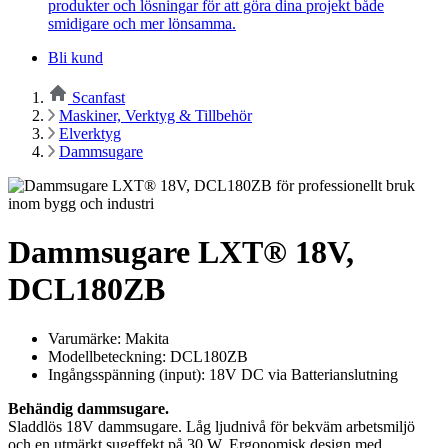
produkter och lösningar för att göra dina projekt både
smidigare och mer lönsamma.
Bli kund
Scanfast
Maskiner, Verktyg & Tillbehör
Elverktyg
Dammsugare
Dammsugare LXT® 18V,
DCL180ZB
Varumärke: Makita
Modellbeteckning: DCL180ZB
Ingångsspänning (input): 18V DC via Batterianslutning
Behändig dammsugare.
Sladdlös 18V dammsugare. Låg ljudnivå för bekväm arbetsmiljö
och en utmärkt sugeffekt på 30 W. Ergonomisk design med