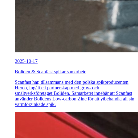
2025-10-17
Boliden & Scanfast spikar samarbete
Scanfast har, tillsammans med den polska spikproducenten
Herco, ingått ett partnerskap med gruv- och
smältverksföretaget Boliden. Samarbetet innebär att Scanfast
använder Bolidens Low-carbon Zinc för att ytbehandla all sin
varmförzinkade spik.