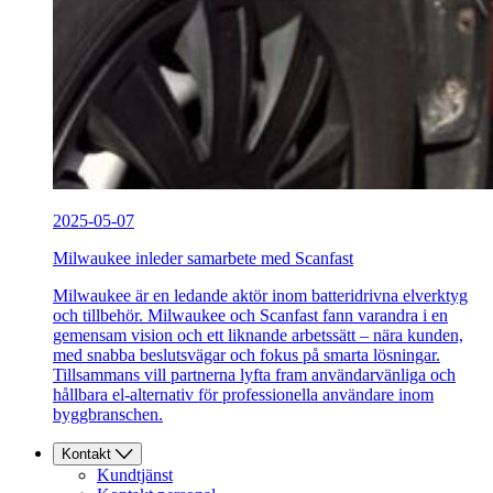
2025-05-07
Milwaukee inleder samarbete med Scanfast
Milwaukee är en ledande aktör inom batteridrivna elverktyg
och tillbehör. Milwaukee och Scanfast fann varandra i en
gemensam vision och ett liknande arbetssätt – nära kunden,
med snabba beslutsvägar och fokus på smarta lösningar.
Tillsammans vill partnerna lyfta fram användarvänliga och
hållbara el-alternativ för professionella användare inom
byggbranschen.
Kontakt
Kundtjänst