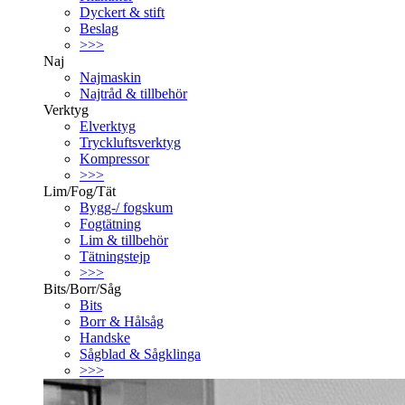
Dyckert & stift
Beslag
>>>
Naj
Najmaskin
Najtråd & tillbehör
Verktyg
Elverktyg
Tryckluftsverktyg
Kompressor
>>>
Lim/Fog/Tät
Bygg-/ fogskum
Fogtätning
Lim & tillbehör
Tätningstejp
>>>
Bits/Borr/Såg
Bits
Borr & Hålsåg
Handske
Sågblad & Sågklinga
>>>