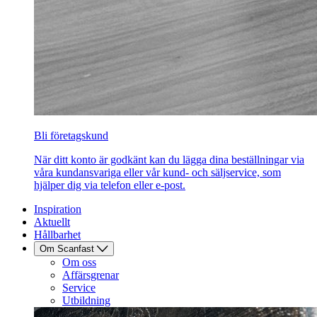
Bli företagskund
När ditt konto är godkänt kan du lägga dina beställningar via
våra kundansvariga eller vår kund- och säljservice, som
hjälper dig via telefon eller e-post.
Inspiration
Aktuellt
Hållbarhet
Om Scanfast
Om oss
Affärsgrenar
Service
Utbildning