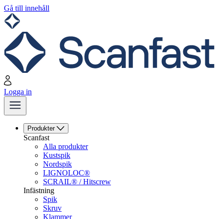
Gå till innehåll
Logga in
Produkter
Scanfast
Alla produkter
Kustspik
Nordspik
LIGNOLOC®
SCRAIL® / Hitscrew
Infästning
Spik
Skruv
Klammer