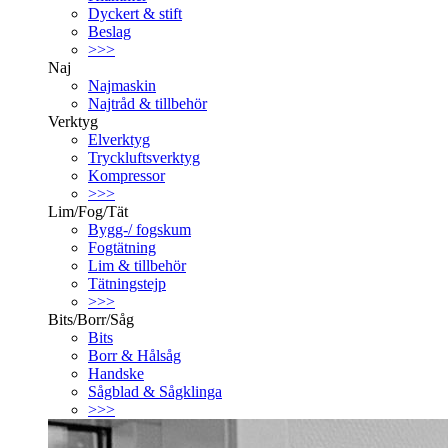
Dyckert & stift
Beslag
>>>
Naj
Najmaskin
Najtråd & tillbehör
Verktyg
Elverktyg
Tryckluftsverktyg
Kompressor
>>>
Lim/Fog/Tät
Bygg-/ fogskum
Fogtätning
Lim & tillbehör
Tätningstejp
>>>
Bits/Borr/Såg
Bits
Borr & Hålsåg
Handske
Sågblad & Sågklinga
>>>