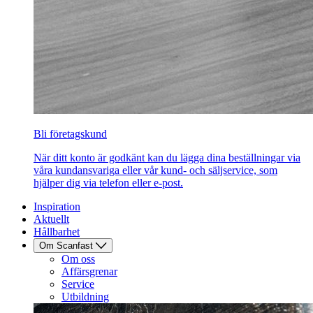
Bli företagskund
När ditt konto är godkänt kan du lägga dina beställningar via
våra kundansvariga eller vår kund- och säljservice, som
hjälper dig via telefon eller e-post.
Inspiration
Aktuellt
Hållbarhet
Om Scanfast
Om oss
Affärsgrenar
Service
Utbildning