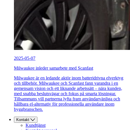
2025-05-07
Milwaukee inleder samarbete med Scanfast
Milwaukee är en ledande aktör inom batteridrivna elverktyg
och tillbehör. Milwaukee och Scanfast fann varandra i en
gemensam vision och ett liknande arbetssätt – nära kunden,
med snabba beslutsvägar och fokus på smarta lösningar.
Tillsammans vill partnerna lyfta fram användarvänliga och
hållbara el-alternativ för professionella användare inom
byggbranschen.
Kontakt
Kundtjänst