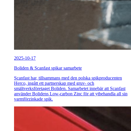
2025-10-17
Boliden & Scanfast spikar samarbete
Scanfast har, tillsammans med den polska spikproducenten
Herco, ingått ett partnerskap med gruv- och
smältverksföretaget Boliden. Samarbetet innebär att Scanfast
använder Bolidens Low-carbon Zinc för att ytbehandla all sin
varmförzinkade spik.