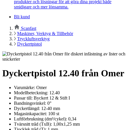
produkter och lösningar för att göra dina projekt både
smidigare och mer lönsamma.
Bli kund
Scanfast
Maskiner, Verktyg & Tillbehör
Tryckluftsverktyg
Dyckertpistol
Dyckertpistol 12.40 från Omer
Varumärke: Omer
Modellbeteckning: 12.40
Passar till: Byckert 12 & Stift I
Bandningsvinkel: 0°
Dyckertlängd: 12-40 mm
Magasinkapacitet: 100 st
Luftförbrukning (dm³/cykel): 0,34
Tvärsnitt tråd (TxB): 1,00x1,25 mm
Tjocklek tråd (T): 1 mm