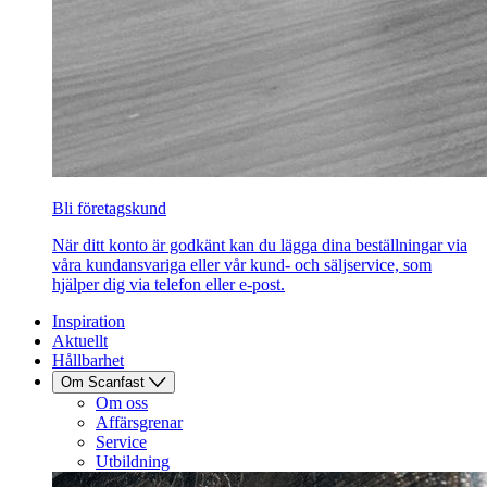
Bli företagskund
När ditt konto är godkänt kan du lägga dina beställningar via
våra kundansvariga eller vår kund- och säljservice, som
hjälper dig via telefon eller e-post.
Inspiration
Aktuellt
Hållbarhet
Om Scanfast
Om oss
Affärsgrenar
Service
Utbildning