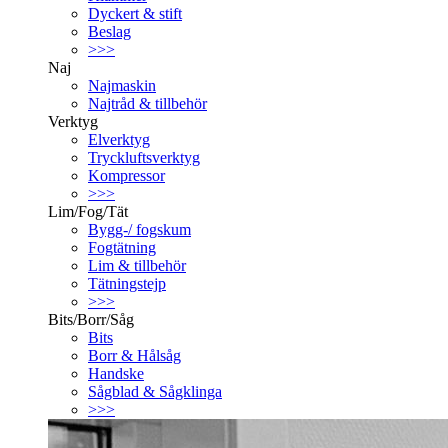
Dyckert & stift
Beslag
>>>
Naj
Najmaskin
Najtråd & tillbehör
Verktyg
Elverktyg
Tryckluftsverktyg
Kompressor
>>>
Lim/Fog/Tät
Bygg-/ fogskum
Fogtätning
Lim & tillbehör
Tätningstejp
>>>
Bits/Borr/Såg
Bits
Borr & Hålsåg
Handske
Sågblad & Sågklinga
>>>