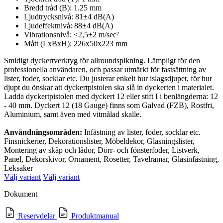
Bredd tråd (B): 1.25 mm
Ljudtrycksnivå: 81±4 dB(A)
Ljudeffektnivå: 88±4 dB(A)
Vibrationsnivå: <2,5±2 m/sec²
Mått (LxBxH): 226x50x223 mm
Smidigt dyckertverktyg för allroundspikning. Lämpligt för den
professionella användaren, och passar utmärkt för fastsättning av
lister, foder, socklar etc. Du justerar enkelt hur islagsdjupet, för hur
djupt du önskar att dyckertpistolen ska slå in dyckerten i materialet.
Ladda dyckertpistolen med dyckert 12 eller stift I i benlängderna: 12
- 40 mm. Dyckert 12 (18 Gauge) finns som Galvad (FZB), Rostfri,
Aluminium, samt även med vitmålad skalle.
Användningsområden:
Infästning av lister, foder, socklar etc.
Finsnickerier, Dekorationslister, Möbeldekor, Glasningslister,
Montering av skåp och lådor, Dörr- och fönsterfoder, Listverk,
Panel, Dekorskivor, Ornament, Rosetter, Tavelramar, Glasinfästning,
Leksaker
Välj variant
Välj variant
Dokument
Reservdelar
Produktmanual