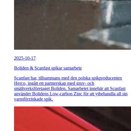
2025-10-17
Boliden & Scanfast spikar samarbete
Scanfast har, tillsammans med den polska spikproducenten
Herco, ingått ett partnerskap med gruv- och
smältverksföretaget Boliden. Samarbetet innebär att Scanfast
använder Bolidens Low-carbon Zinc för att ytbehandla all sin
varmförzinkade spik.