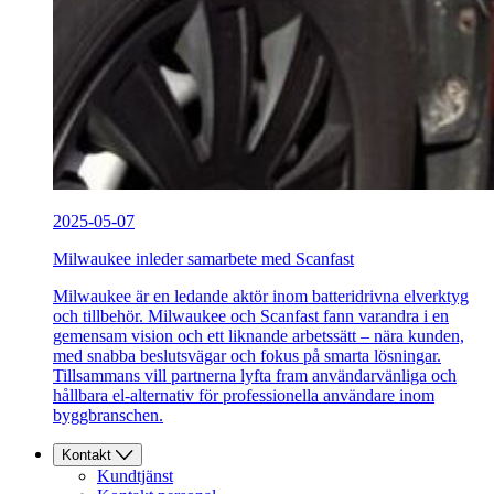
2025-05-07
Milwaukee inleder samarbete med Scanfast
Milwaukee är en ledande aktör inom batteridrivna elverktyg
och tillbehör. Milwaukee och Scanfast fann varandra i en
gemensam vision och ett liknande arbetssätt – nära kunden,
med snabba beslutsvägar och fokus på smarta lösningar.
Tillsammans vill partnerna lyfta fram användarvänliga och
hållbara el-alternativ för professionella användare inom
byggbranschen.
Kontakt
Kundtjänst