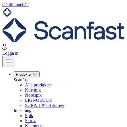
Gå till innehåll
Logga in
Produkter
Scanfast
Alla produkter
Kustspik
Nordspik
LIGNOLOC®
SCRAIL® / Hitscrew
Infästning
Spik
Skruv
Klammer