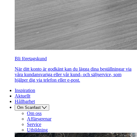
Bli företagskund
När ditt konto är godkänt kan du lägga dina beställningar via
våra kundansvariga eller vår kund- och säljservice, som
hjälper dig via telefon eller e-post.
Inspiration
Aktuellt
Hållbarhet
Om Scanfast
Om oss
Affärsgrenar
Service
Utbildning