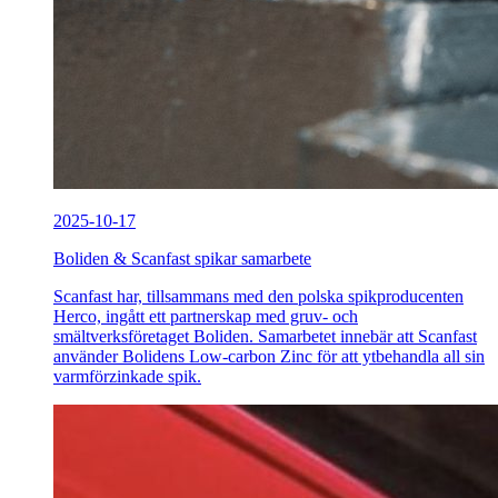
2025-10-17
Boliden & Scanfast spikar samarbete
Scanfast har, tillsammans med den polska spikproducenten
Herco, ingått ett partnerskap med gruv- och
smältverksföretaget Boliden. Samarbetet innebär att Scanfast
använder Bolidens Low-carbon Zinc för att ytbehandla all sin
varmförzinkade spik.