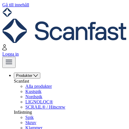
Gå till innehåll
Logga in
Produkter
Scanfast
Alla produkter
Kustspik
Nordspik
LIGNOLOC®
SCRAIL® / Hitscrew
Infästning
Spik
Skruv
Klammer