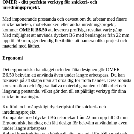
OMER - ditt perfekta verktyg för snickeri- och
inredningsprojekt.
Med imponerande prestanda och oavsett om du arbetar med finare
snickeriarbeten, möbelsnickeri eller andra inredningsprojekt,
kommer
OMER B6.50
att leverera proffsiga resultat varje gång.
Med möjlighet att använda dyckert B6 med benlängder från 22 mm
upp till 50 mm, ger den dig flexibilitet att hantera olika projekt och
material med lätthet.
Ergonomi
Det ergonomiska handtaget och den lätta designen gör OMER
B6.50 bekväm att använda även under längre arbetspass. Du kan
fokusera på att skapa utan att oroa dig för trötta händer. Dess robusta
konstruktion och högkvalitativa material garanterar hållbarhet och
långvarig prestanda, vilket gör den till ett pålitligt verktyg för dina
snickeriutmaningar.
Kraftfull och mångsidigt dyckertpistol för snickeri- och
inredningsprojekt.
Kompatibel med dyckert B6 i storlekar från 22 mm upp till 50 mm.
Ergonomiskt handtag och lätt design för bekväm användning även
under längre arbetspass.
Robust konstruktion och högkvalitativa material för hållbarhet och