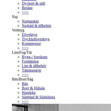
Dyckert & stift
Beslag
>>>
Naj
Najmaskin
Najtråd & tillbehör
Verktyg
Elverktyg
Tryckluftsverktyg
Kompressor
>>>
Lim/Fog/Tät
Bygg-/ fogskum
Fogtätning
Lim & tillbehör
Tätningstejp
>>>
Bits/Borr/Såg
Bits
Borr & Hålsåg
Handske
Sågblad & Sågklinga
>>>