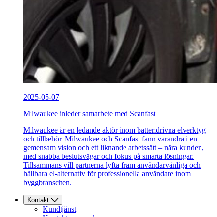
2025-05-07
Milwaukee inleder samarbete med Scanfast
Milwaukee är en ledande aktör inom batteridrivna elverktyg
och tillbehör. Milwaukee och Scanfast fann varandra i en
gemensam vision och ett liknande arbetssätt – nära kunden,
med snabba beslutsvägar och fokus på smarta lösningar.
Tillsammans vill partnerna lyfta fram användarvänliga och
hållbara el-alternativ för professionella användare inom
byggbranschen.
Kontakt
Kundtjänst