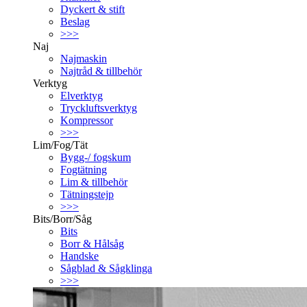
Dyckert & stift
Beslag
>>>
Naj
Najmaskin
Najtråd & tillbehör
Verktyg
Elverktyg
Tryckluftsverktyg
Kompressor
>>>
Lim/Fog/Tät
Bygg-/ fogskum
Fogtätning
Lim & tillbehör
Tätningstejp
>>>
Bits/Borr/Såg
Bits
Borr & Hålsåg
Handske
Sågblad & Sågklinga
>>>