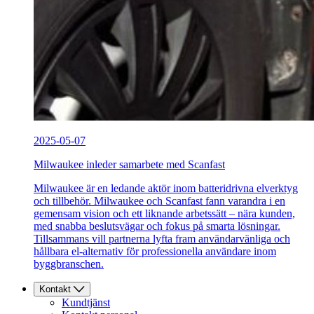
2025-05-07
Milwaukee inleder samarbete med Scanfast
Milwaukee är en ledande aktör inom batteridrivna elverktyg
och tillbehör. Milwaukee och Scanfast fann varandra i en
gemensam vision och ett liknande arbetssätt – nära kunden,
med snabba beslutsvägar och fokus på smarta lösningar.
Tillsammans vill partnerna lyfta fram användarvänliga och
hållbara el-alternativ för professionella användare inom
byggbranschen.
Kontakt
Kundtjänst