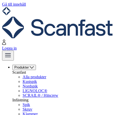
Gå till innehåll
Logga in
Produkter
Scanfast
Alla produkter
Kustspik
Nordspik
LIGNOLOC®
SCRAIL® / Hitscrew
Infästning
Spik
Skruv
Klammer