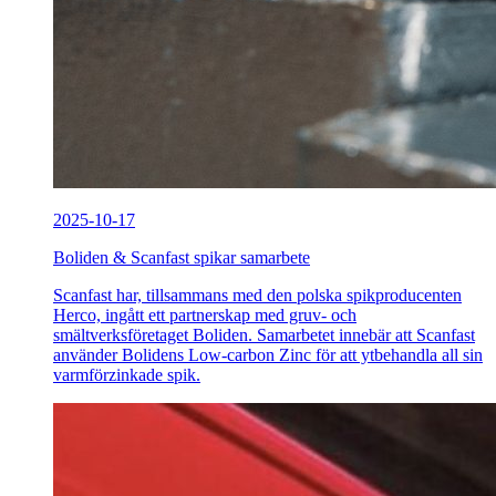
2025-10-17
Boliden & Scanfast spikar samarbete
Scanfast har, tillsammans med den polska spikproducenten
Herco, ingått ett partnerskap med gruv- och
smältverksföretaget Boliden. Samarbetet innebär att Scanfast
använder Bolidens Low-carbon Zinc för att ytbehandla all sin
varmförzinkade spik.