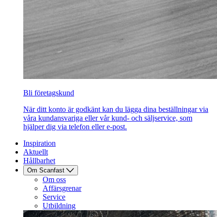
Bli företagskund
När ditt konto är godkänt kan du lägga dina beställningar via
våra kundansvariga eller vår kund- och säljservice, som
hjälper dig via telefon eller e-post.
Inspiration
Aktuellt
Hållbarhet
Om Scanfast
Om oss
Affärsgrenar
Service
Utbildning