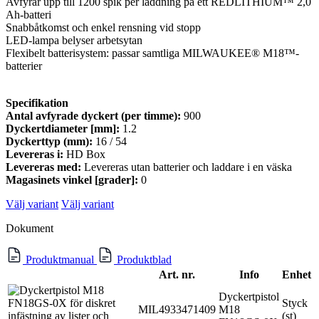
Avfyrar upp till 1200 spik per laddning på ett REDLITHIUM™ 2,0
Ah-batteri
Snabbåtkomst och enkel rensning vid stopp
LED-lampa belyser arbetsytan
Flexibelt batterisystem: passar samtliga MILWAUKEE® M18™-
batterier
Specifikation
Antal avfyrade dyckert (per timme):
900
Dyckertdiameter [mm]:
1.2
Dyckerttyp (mm):
16 / 54
Levereras i:
HD Box
Levereras med:
Levereras utan batterier och laddare i en väska
Magasinets vinkel [grader]:
0
Välj variant
Välj variant
Dokument
Produktmanual
Produktblad
Art. nr.
Info
Enhet
Dyckertpistol
Styck
MIL4933471409
M18
(st)