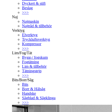
Dyckert & stift
Beslag
>>>
Naj
Najmaskin
Najtråd & tillbehör
Verktyg
Elverktyg
Tryckluftsverktyg
Kompressor
>>>
Lim/Fog/Tät
Bygg-/ fogskum
Fogtätning
Lim & tillbehör
Tätningstejp
>>>
Bits/Borr/Såg
Bits
Borr & Hålsåg
Handske
Sågblad & Sågklinga
>>>