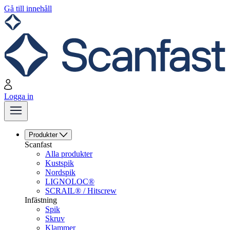
Gå till innehåll
Logga in
Produkter
Scanfast
Alla produkter
Kustspik
Nordspik
LIGNOLOC®
SCRAIL® / Hitscrew
Infästning
Spik
Skruv
Klammer