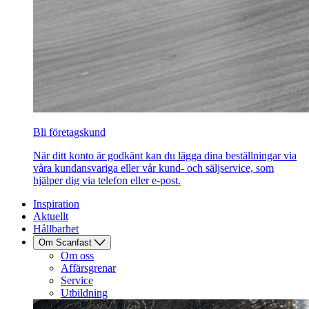
Bli företagskund
När ditt konto är godkänt kan du lägga dina beställningar via
våra kundansvariga eller vår kund- och säljservice, som
hjälper dig via telefon eller e-post.
Inspiration
Aktuellt
Hållbarhet
Om Scanfast
Om oss
Affärsgrenar
Service
Utbildning