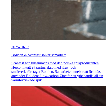
2025-10-17
Boliden & Scanfast spikar samarbete
Scanfast har, tillsammans med den polska spikproducenten
Herco, ingått ett partnerskap med gruv- och
smältverksföretaget Boliden. Samarbetet innebär att Scanfast
använder Bolidens Low-carbon Zinc för att ytbehandla all sin
varmförzinkade spik.