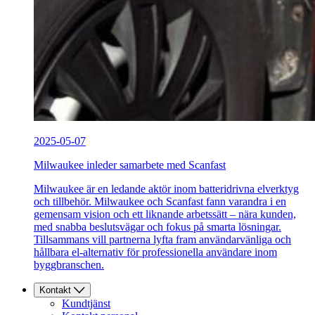
2025-05-07
Milwaukee inleder samarbete med Scanfast
Milwaukee är en ledande aktör inom batteridrivna elverktyg
och tillbehör. Milwaukee och Scanfast fann varandra i en
gemensam vision och ett liknande arbetssätt – nära kunden,
med snabba beslutsvägar och fokus på smarta lösningar.
Tillsammans vill partnerna lyfta fram användarvänliga och
hållbara el-alternativ för professionella användare inom
byggbranschen.
Kontakt
Kundtjänst