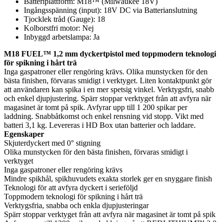
Batteriplattform: M18™ (Milwaukee 18V)
Ingångsspänning (input): 18V DC via Batterianslutning
Tjocklek tråd (Gauge): 18
Kolborstfri motor: Nej
Inbyggd arbetslampa: Ja
M18 FUEL™ 1,2 mm dyckertpistol med toppmodern teknologi
för spikning i hårt trä
Inga gaspatroner eller rengöring krävs. Olika munstycken för den
bästa finishen, förvaras smidigt i verktyget. Liten kontaktpunkt gör
att användaren kan spika i en mer spetsig vinkel. Verktygsfri, snabb
och enkel djupjustering. Spärr stoppar verktyget från att avfyra när
magasinet är tomt på spik. Avfyrar upp till 1 200 spikar per
laddning. Snabbåtkomst och enkel rensning vid stopp. Vikt med
batteri 3,1 kg. Levereras i HD Box utan batterier och laddare.
Egenskaper
Skjuterdyckert med 0° stigning
Olika munstycken för den bästa finishen, förvaras smidigt i
verktyget
Inga gaspatroner eller rengöring krävs
Mindre spikhål, spikhuvudets exakta storlek ger en snyggare finish
Teknologi för att avfyra dyckert i serieföljd
Toppmodern teknologi för spikning i hårt trä
Verktygsfria, snabba och enkla djupjusteringar
Spärr stoppar verktyget från att avfyra när magasinet är tomt på spik