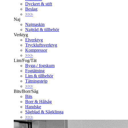
Dyckert & stift
Beslag
>>>
Naj
Najmaskin
Najtråd & tillbehör
Verktyg
Elverktyg
Tryckluftsverktyg
Kompressor
>>>
Lim/Fog/Tät
Bygg-/ fogskum
Fogtätning
Lim & tillbehör
Tätningstejp
>>>
Bits/Borr/Såg
Bits
Borr & Hålsåg
Handske
Sågblad & Sågklinga
>>>