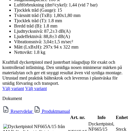
Luftförbrukning (dm³/cykel): 1,44 (vid 7 bar)
Tjocklek tråd (Gauge): 15
Tvärsnitt tråd (TxB): 1,80x1,80 mm
Tjocklek tråd (T): 1.8 mm
Bredd tråd (B): 1.8 mm
Ljudtrycksnivå: 87,2±3 dB(A)
Ljudeffektnivå: 88,8±3 dB(A)
Vibrationsnivå: 3,04±1,5 m/sec²
Mått (LxBxH): 297x 94 x 322 mm
Nettovikt: 1.8 kg
Kraftfull dyckertpistol med justerbart islagsdjup för exakt och
kontrollerad infästning. Den smidiga nosen minimerar märken på
materialytan och ger ett snyggt resultat även vid synliga montage.
Utrustad med praktisk bälteskrok och levereras i plastväska för
smidig förvaring och transport.
Välj variant
Välj variant
Dokument
Reservdelar
Produktmanual
Art. nr.
Info
Enhet
Dyckertpistol,
NF665/15
Styck