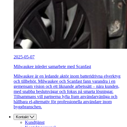
2025-05-07
Milwaukee inleder samarbete med Scanfast
Milwaukee är en ledande aktör inom batteridrivna elverktyg
och tillbehör. Milwaukee och Scanfast fann varandra i en
gemensam vision och ett liknande arbetssätt – nära kunden,
med snabba beslutsvägar och fokus på smarta lösningar.
Tillsammans vill partnerna lyfta fram användarvänliga och
hållbara el-alternativ för professionella användare inom
byggbranschen.
Kontakt
Kundtjänst