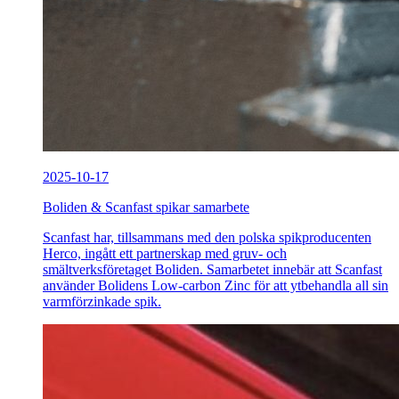
2025-10-17
Boliden & Scanfast spikar samarbete
Scanfast har, tillsammans med den polska spikproducenten
Herco, ingått ett partnerskap med gruv- och
smältverksföretaget Boliden. Samarbetet innebär att Scanfast
använder Bolidens Low-carbon Zinc för att ytbehandla all sin
varmförzinkade spik.