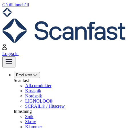
Gå till innehåll
Logga in
Produkter
Scanfast
Alla produkter
Kustspik
Nordspik
LIGNOLOC®
SCRAIL® / Hitscrew
Infästning
Spik
Skruv
Klammer