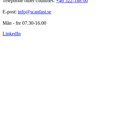
Telephone other countries: 
+46 522-188 00
E-post: 
info@scanfast.se
Mån - fre 07.30-16.00
LinkedIn