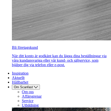
Bli företagskund
När ditt konto är godkänt kan du lägga dina beställningar via
våra kundansvariga eller vår kund- och säljservice, som
hjälper dig via telefon eller e-post.
Inspiration
Aktuellt
Hållbarhet
Om Scanfast
Om oss
Affärsgrenar
Service
Utbildning