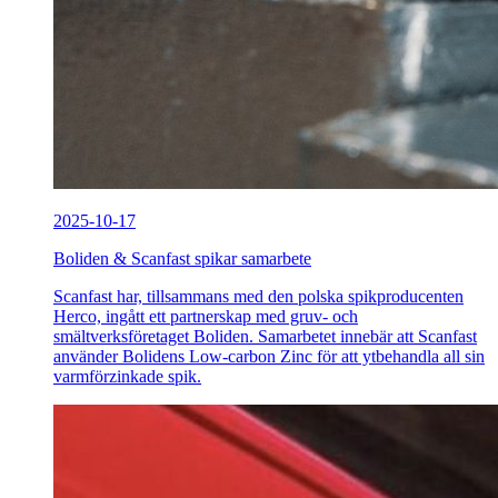
2025-10-17
Boliden & Scanfast spikar samarbete
Scanfast har, tillsammans med den polska spikproducenten
Herco, ingått ett partnerskap med gruv- och
smältverksföretaget Boliden. Samarbetet innebär att Scanfast
använder Bolidens Low-carbon Zinc för att ytbehandla all sin
varmförzinkade spik.