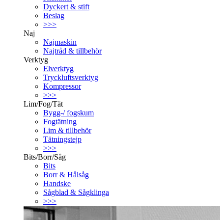
Dyckert & stift
Beslag
>>>
Naj
Najmaskin
Najtråd & tillbehör
Verktyg
Elverktyg
Tryckluftsverktyg
Kompressor
>>>
Lim/Fog/Tät
Bygg-/ fogskum
Fogtätning
Lim & tillbehör
Tätningstejp
>>>
Bits/Borr/Såg
Bits
Borr & Hålsåg
Handske
Sågblad & Sågklinga
>>>