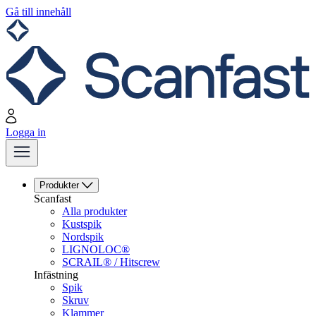
Gå till innehåll
Logga in
Produkter
Scanfast
Alla produkter
Kustspik
Nordspik
LIGNOLOC®
SCRAIL® / Hitscrew
Infästning
Spik
Skruv
Klammer