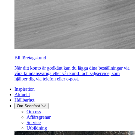
Bli företagskund
När ditt konto är godkänt kan du lägga dina beställningar via
våra kundansvariga eller vår kund- och säljservice, som
hjälper dig via telefon eller e-post.
Inspiration
Aktuellt
Hållbarhet
Om Scanfast
Om oss
Affärsgrenar
Service
Utbildning