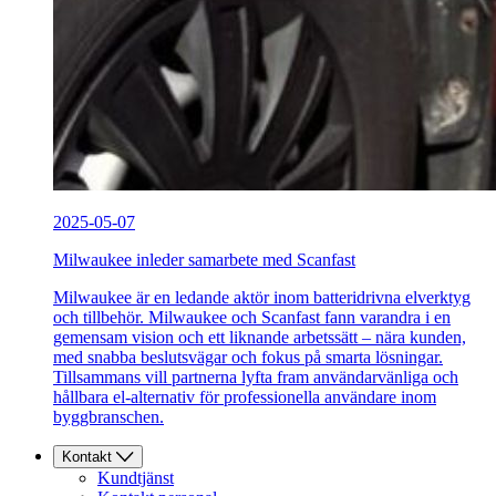
2025-05-07
Milwaukee inleder samarbete med Scanfast
Milwaukee är en ledande aktör inom batteridrivna elverktyg
och tillbehör. Milwaukee och Scanfast fann varandra i en
gemensam vision och ett liknande arbetssätt – nära kunden,
med snabba beslutsvägar och fokus på smarta lösningar.
Tillsammans vill partnerna lyfta fram användarvänliga och
hållbara el-alternativ för professionella användare inom
byggbranschen.
Kontakt
Kundtjänst