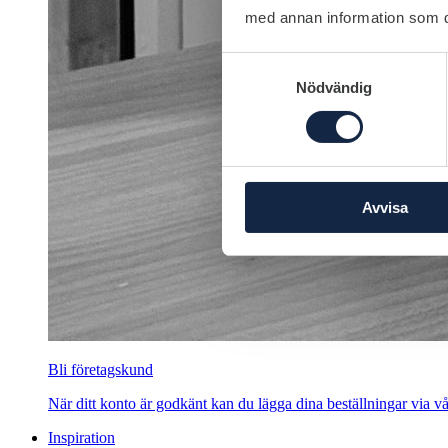
med annan information som du 
Samtyckesval
Nödvändig
Avvisa
Bli företagskund
När ditt konto är godkänt kan du lägga dina beställningar via vår
Inspiration