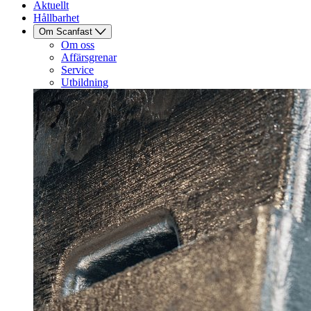
Aktuellt
Hållbarhet
Om Scanfast
Om oss
Affärsgrenar
Service
Utbildning