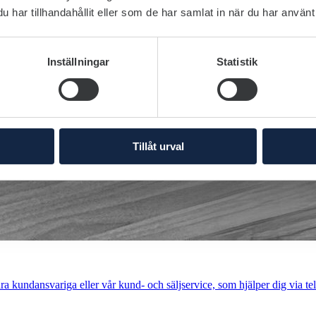
har tillhandahållit eller som de har samlat in när du har använt 
Inställningar
Statistik
Tillåt urval
a kundansvariga eller vår kund- och säljservice, som hjälper dig via tel