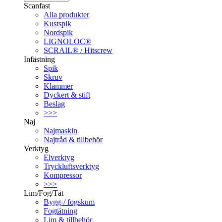
Scanfast
Alla produkter
Kustspik
Nordspik
LIGNOLOC®
SCRAIL® / Hitscrew
Infästning
Spik
Skruv
Klammer
Dyckert & stift
Beslag
>>>
Naj
Najmaskin
Najtråd & tillbehör
Verktyg
Elverktyg
Tryckluftsverktyg
Kompressor
>>>
Lim/Fog/Tät
Bygg-/ fogskum
Fogtätning
Lim & tillbehör