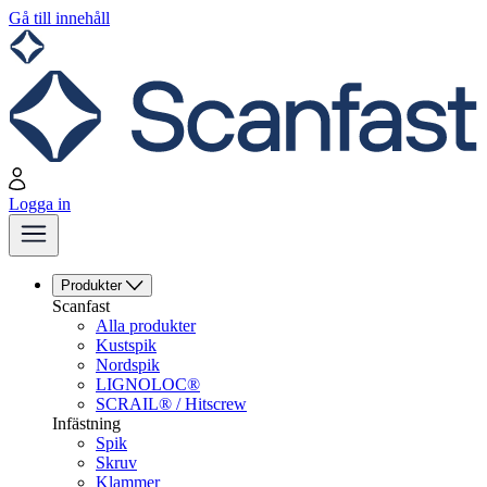
Gå till innehåll
Logga in
Produkter
Scanfast
Alla produkter
Kustspik
Nordspik
LIGNOLOC®
SCRAIL® / Hitscrew
Infästning
Spik
Skruv
Klammer