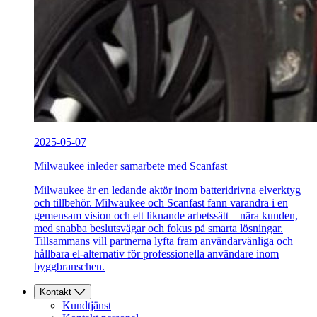
2025-05-07
Milwaukee inleder samarbete med Scanfast
Milwaukee är en ledande aktör inom batteridrivna elverktyg
och tillbehör. Milwaukee och Scanfast fann varandra i en
gemensam vision och ett liknande arbetssätt – nära kunden,
med snabba beslutsvägar och fokus på smarta lösningar.
Tillsammans vill partnerna lyfta fram användarvänliga och
hållbara el-alternativ för professionella användare inom
byggbranschen.
Kontakt
Kundtjänst