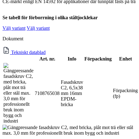
CE-märkt enligt EN 14592 för applikationer där tunnplåt fästs på trä
Se tabell för förborrning i olika ståltjocklekar
Välj variant
Välj variant
Dokument
Tekniskt datablad
Art. nr.
Info
Förpackning
Enhet
Fasadskruv
C2, 6,5x38
Förpackning
7108765038
mm 16mm
(fp)
EPDM-
bricka