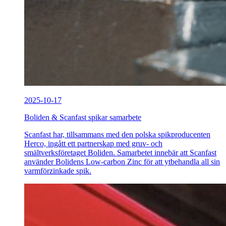
2025-10-17
Boliden & Scanfast spikar samarbete
Scanfast har, tillsammans med den polska spikproducenten
Herco, ingått ett partnerskap med gruv- och
smältverksföretaget Boliden. Samarbetet innebär att Scanfast
använder Bolidens Low-carbon Zinc för att ytbehandla all sin
varmförzinkade spik.