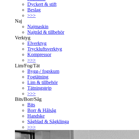
Dyckert & stift
Beslag
>>>
Naj
Najmaskin
Najtråd & tillbehör
Verktyg
Elverktyg
Tryckluftsverktyg
Kompressor
>>>
Lim/Fog/Tät
Bygg-/ fogskum
Fogtätning
Lim & tillbehör
Tätningstejp
>>>
Bits/Borr/Såg
Bits
Borr & Hålsåg
Handske
Sågblad & Sågklinga
>>>