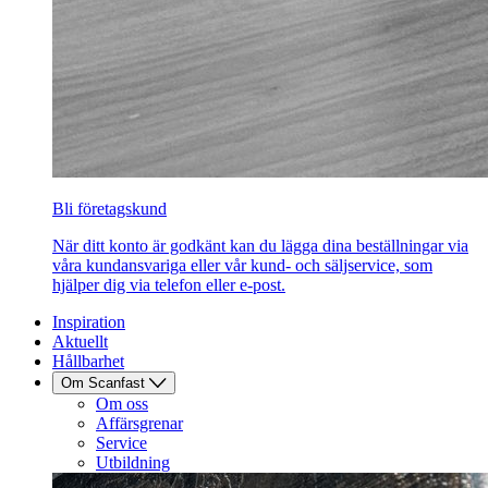
Bli företagskund
När ditt konto är godkänt kan du lägga dina beställningar via
våra kundansvariga eller vår kund- och säljservice, som
hjälper dig via telefon eller e-post.
Inspiration
Aktuellt
Hållbarhet
Om Scanfast
Om oss
Affärsgrenar
Service
Utbildning