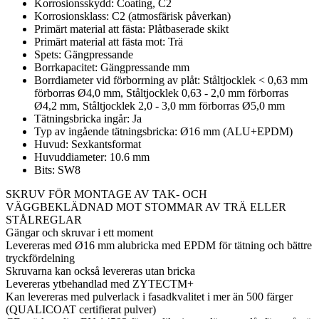
Korrosionsskydd: Coating, C2
Korrosionsklass: C2 (atmosfärisk påverkan)
Primärt material att fästa: Plåtbaserade skikt
Primärt material att fästa mot: Trä
Spets: Gängpressande
Borrkapacitet: Gängpressande mm
Borrdiameter vid förborrning av plåt: Ståltjocklek < 0,63 mm
förborras Ø4,0 mm, Ståltjocklek 0,63 - 2,0 mm förborras
Ø4,2 mm, Ståltjocklek 2,0 - 3,0 mm förborras Ø5,0 mm
Tätningsbricka ingår: Ja
Typ av ingående tätningsbricka: Ø16 mm (ALU+EPDM)
Huvud: Sexkantsformat
Huvuddiameter: 10.6 mm
Bits: SW8
SKRUV FÖR MONTAGE AV TAK- OCH
VÄGGBEKLÄDNAD MOT STOMMAR AV TRÄ ELLER
STÅLREGLAR
Gängar och skruvar i ett moment
Levereras med Ø16 mm alubricka med EPDM för tätning och bättre
tryckfördelning
Skruvarna kan också levereras utan bricka
Levereras ytbehandlad med ZYTECTM+
Kan levereras med pulverlack i fasadkvalitet i mer än 500 färger
(QUALICOAT certifierat pulver)