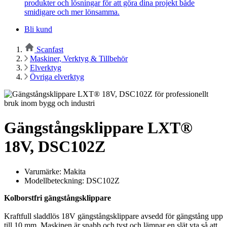
produkter och lösningar för att göra dina projekt både
smidigare och mer lönsamma.
Bli kund
Scanfast
Maskiner, Verktyg & Tillbehör
Elverktyg
Övriga elverktyg
Gängstångsklippare LXT®
18V, DSC102Z
Varumärke: Makita
Modellbeteckning: DSC102Z
Kolborstfri gängstångsklippare
Kraftfull sladdlös 18V gängstångsklippare avsedd för gängstång upp
till 10 mm. Maskinen är snabb och tyst och lämnar en slät yta så att