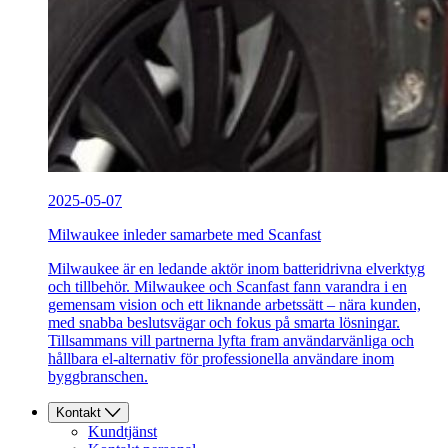
2025-05-07
Milwaukee inleder samarbete med Scanfast
Milwaukee är en ledande aktör inom batteridrivna elverktyg
och tillbehör. Milwaukee och Scanfast fann varandra i en
gemensam vision och ett liknande arbetssätt – nära kunden,
med snabba beslutsvägar och fokus på smarta lösningar.
Tillsammans vill partnerna lyfta fram användarvänliga och
hållbara el-alternativ för professionella användare inom
byggbranschen.
Kontakt
Kundtjänst