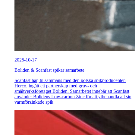
2025-10-17
Boliden & Scanfast spikar samarbete
Scanfast har, tillsammans med den polska spikproducenten
Herco, ingått ett partnerskap med gruv- och
smältverksföretaget Boliden. Samarbetet innebär att Scanfast
använder Bolidens Low-carbon Zinc för att ytbehandla all sin
varmförzinkade spik.