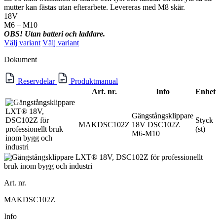
mutter kan fästas utan efterarbete. Levereras med M8 skär.
18V
M6 – M10
OBS! Utan batteri och laddare.
Välj variant
Välj variant
Dokument
Reservdelar
Produktmanual
Art. nr.
Info
Enhet
Gängstångsklippare
Styck
MAKDSC102Z
18V DSC102Z
(st)
M6-M10
Art. nr.
MAKDSC102Z
Info