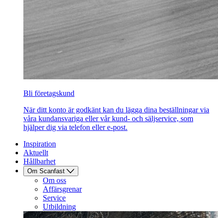
Bli företagskund
När ditt konto är godkänt kan du lägga dina beställningar via
våra kundansvariga eller vår kund- och säljservice, som
hjälper dig via telefon eller e-post.
Inspiration
Aktuellt
Hållbarhet
Om Scanfast
Om oss
Affärsgrenar
Service
Utbildning