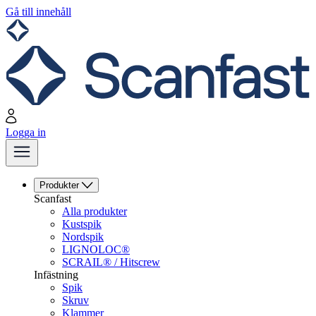
Gå till innehåll
Logga in
Produkter
Scanfast
Alla produkter
Kustspik
Nordspik
LIGNOLOC®
SCRAIL® / Hitscrew
Infästning
Spik
Skruv
Klammer