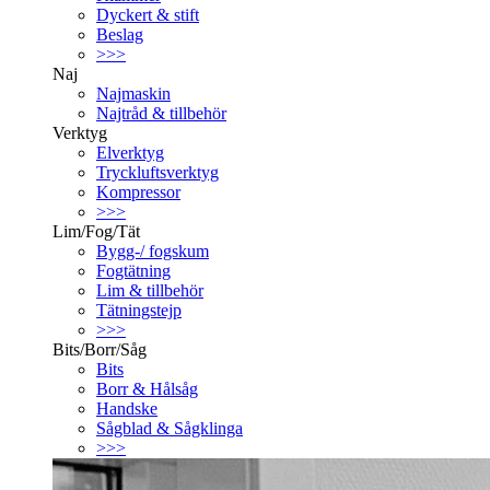
Dyckert & stift
Beslag
>>>
Naj
Najmaskin
Najtråd & tillbehör
Verktyg
Elverktyg
Tryckluftsverktyg
Kompressor
>>>
Lim/Fog/Tät
Bygg-/ fogskum
Fogtätning
Lim & tillbehör
Tätningstejp
>>>
Bits/Borr/Såg
Bits
Borr & Hålsåg
Handske
Sågblad & Sågklinga
>>>