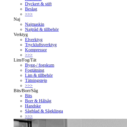
Dyckert & stift
Beslag
>>>
Naj
Najmaskin
Najtråd & tillbehör
Verktyg
Elverktyg
Tryckluftsverktyg
Kompressor
>>>
Lim/Fog/Tät
Bygg-/ fogskum
Fogtätning
Lim & tillbehör
Tätningstejp
>>>
Bits/Borr/Såg
Bits
Borr & Hålsåg
Handske
Sågblad & Sågklinga
>>>