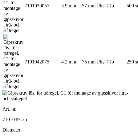
7101039057
3.9 mm
57 mm
Ph2
7 fp
500 s
7101042075
4.2 mm
75 mm
Ph2
7 fp
250 s
Art. nr.
7101039125
Diameter