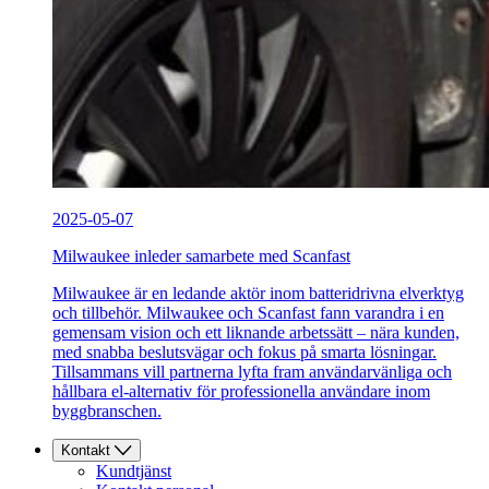
2025-05-07
Milwaukee inleder samarbete med Scanfast
Milwaukee är en ledande aktör inom batteridrivna elverktyg
och tillbehör. Milwaukee och Scanfast fann varandra i en
gemensam vision och ett liknande arbetssätt – nära kunden,
med snabba beslutsvägar och fokus på smarta lösningar.
Tillsammans vill partnerna lyfta fram användarvänliga och
hållbara el-alternativ för professionella användare inom
byggbranschen.
Kontakt
Kundtjänst