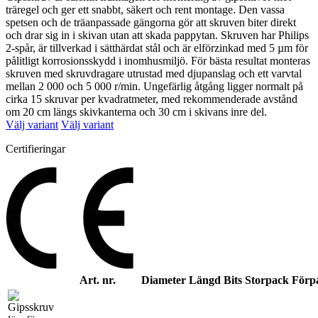
träregel och ger ett snabbt, säkert och rent montage. Den vassa
spetsen och de träanpassade gängorna gör att skruven biter direkt
och drar sig in i skivan utan att skada pappytan. Skruven har Philips
2-spår, är tillverkad i sätthärdat stål och är elförzinkad med 5 µm för
pålitligt korrosionsskydd i inomhusmiljö. För bästa resultat monteras
skruven med skruvdragare utrustad med djupanslag och ett varvtal
mellan 2 000 och 5 000 r/min. Ungefärlig åtgång ligger normalt på
cirka 15 skruvar per kvadratmeter, med rekommenderade avstånd
om 20 cm längs skivkanterna och 30 cm i skivans inre del.
Välj variant
Välj variant
Certifieringar
Art. nr.
Diameter
Längd
Bits
Storpack
Förp