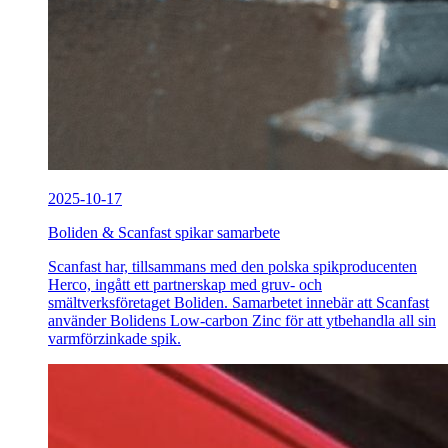
2025-10-17
Boliden & Scanfast spikar samarbete
Scanfast har, tillsammans med den polska spikproducenten
Herco, ingått ett partnerskap med gruv- och
smältverksföretaget Boliden. Samarbetet innebär att Scanfast
använder Bolidens Low-carbon Zinc för att ytbehandla all sin
varmförzinkade spik.