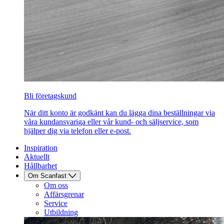
Bli företagskund
När ditt konto är godkänt kan du lägga dina beställningar via
våra kundansvariga eller vår kund- och säljservice, som
hjälper dig via telefon eller e-post.
Inspiration
Aktuellt
Hållbarhet
Om Scanfast
Om oss
Affärsgrenar
Service
Utbildning