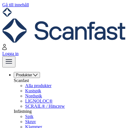
Gå till innehåll
Logga in
Produkter
Scanfast
Alla produkter
Kustspik
Nordspik
LIGNOLOC®
SCRAIL® / Hitscrew
Infästning
Spik
Skruv
Klammer