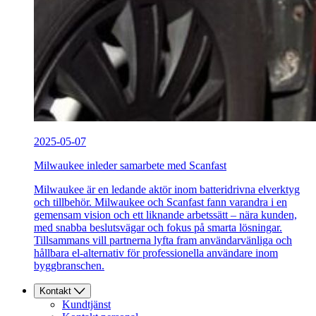
2025-05-07
Milwaukee inleder samarbete med Scanfast
Milwaukee är en ledande aktör inom batteridrivna elverktyg
och tillbehör. Milwaukee och Scanfast fann varandra i en
gemensam vision och ett liknande arbetssätt – nära kunden,
med snabba beslutsvägar och fokus på smarta lösningar.
Tillsammans vill partnerna lyfta fram användarvänliga och
hållbara el-alternativ för professionella användare inom
byggbranschen.
Kontakt
Kundtjänst