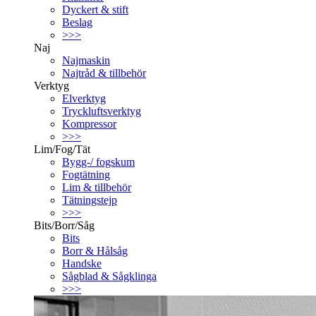
Dyckert & stift
Beslag
>>>
Naj
Najmaskin
Najtråd & tillbehör
Verktyg
Elverktyg
Tryckluftsverktyg
Kompressor
>>>
Lim/Fog/Tät
Bygg-/ fogskum
Fogtätning
Lim & tillbehör
Tätningstejp
>>>
Bits/Borr/Såg
Bits
Borr & Hålsåg
Handske
Sågblad & Sågklinga
>>>