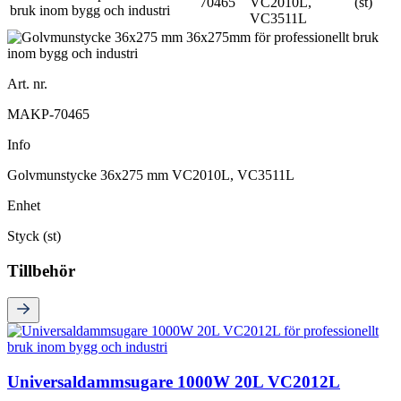
70465
VC2010L,
(st)
VC3511L
Art. nr.
MAKP-70465
Info
Golvmunstycke 36x275 mm VC2010L, VC3511L
Enhet
Styck (st)
Tillbehör
Universaldammsugare 1000W 20L VC2012L