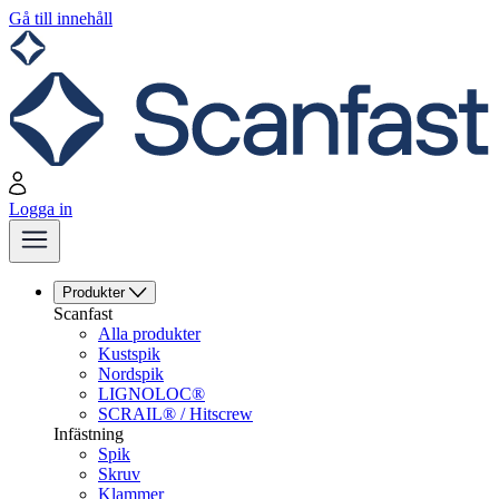
Gå till innehåll
Logga in
Produkter
Scanfast
Alla produkter
Kustspik
Nordspik
LIGNOLOC®
SCRAIL® / Hitscrew
Infästning
Spik
Skruv
Klammer