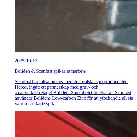
2025-10-17
Boliden & Scanfast spikar samarbete
Scanfast har, tillsammans med den polska spikproducenten
Herco, ingått ett partnerskap med gruv- och
smältverksföretaget Boliden. Samarbetet innebär att Scanfast
använder Bolidens Low-carbon Zinc för att ytbehandla all sin
varmförzinkade spik.