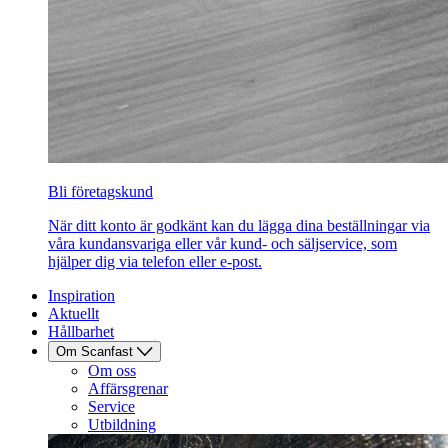
Bli företagskund
När ditt konto är godkänt kan du lägga dina beställningar via
våra kundansvariga eller vår kund- och säljservice, som
hjälper dig via telefon eller e-post.
Inspiration
Aktuellt
Hållbarhet
Om Scanfast
Om oss
Affärsgrenar
Service
Utbildning