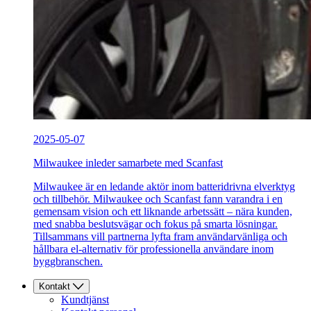
2025-05-07
Milwaukee inleder samarbete med Scanfast
Milwaukee är en ledande aktör inom batteridrivna elverktyg
och tillbehör. Milwaukee och Scanfast fann varandra i en
gemensam vision och ett liknande arbetssätt – nära kunden,
med snabba beslutsvägar och fokus på smarta lösningar.
Tillsammans vill partnerna lyfta fram användarvänliga och
hållbara el-alternativ för professionella användare inom
byggbranschen.
Kontakt
Kundtjänst