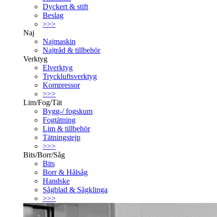
Dyckert & stift
Beslag
>>>
Naj
Najmaskin
Najtråd & tillbehör
Verktyg
Elverktyg
Tryckluftsverktyg
Kompressor
>>>
Lim/Fog/Tät
Bygg-/ fogskum
Fogtätning
Lim & tillbehör
Tätningstejp
>>>
Bits/Borr/Såg
Bits
Borr & Hålsåg
Handske
Sågblad & Sågklinga
>>>