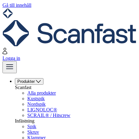
Gå till innehåll
Logga in
Produkter
Scanfast
Alla produkter
Kustspik
Nordspik
LIGNOLOC®
SCRAIL® / Hitscrew
Infästning
Spik
Skruv
Klammer