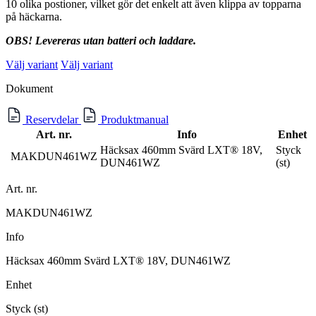
10 olika postioner, vilket gör det enkelt att även klippa av topparna
på häckarna.
OBS! Levereras utan batteri och laddare.
Välj variant
Välj variant
Dokument
Reservdelar
Produktmanual
Art. nr.
Info
Enhet
Häcksax 460mm Svärd LXT® 18V,
Styck
MAKDUN461WZ
DUN461WZ
(st)
Art. nr.
MAKDUN461WZ
Info
Häcksax 460mm Svärd LXT® 18V, DUN461WZ
Enhet
Styck (st)