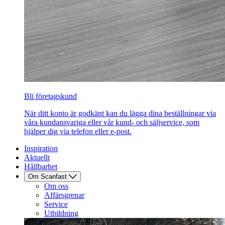
Bli företagskund
När ditt konto är godkänt kan du lägga dina beställningar via
våra kundansvariga eller vår kund- och säljservice, som
hjälper dig via telefon eller e-post.
Inspiration
Aktuellt
Hållbarhet
Om Scanfast
Om oss
Affärsgrenar
Service
Utbildning