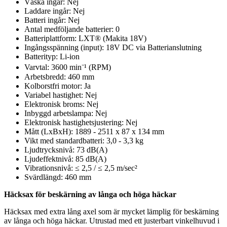
Väska ingår: Nej
Laddare ingår: Nej
Batteri ingår: Nej
Antal medföljande batterier: 0
Batteriplattform: LXT® (Makita 18V)
Ingångsspänning (input): 18V DC via Batterianslutning
Batterityp: Li-ion
Varvtal: 3600 min⁻¹ (RPM)
Arbetsbredd: 460 mm
Kolborstfri motor: Ja
Variabel hastighet: Nej
Elektronisk broms: Nej
Inbyggd arbetslampa: Nej
Elektronisk hastighetsjustering: Nej
Mått (LxBxH): 1889 - 2511 x 87 x 134 mm
Vikt med standardbatteri: 3,0 - 3,3 kg
Ljudtrycksnivå: 73 dB(A)
Ljudeffektnivå: 85 dB(A)
Vibrationsnivå: ≤ 2,5 / ≤ 2,5 m/sec²
Svärdlängd: 460 mm
Häcksax för beskärning av långa och höga häckar
Häcksax med extra lång axel som är mycket lämplig för beskärning
av långa och höga häckar. Utrustad med ett justerbart vinkelhuvud i