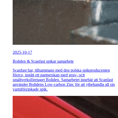
2025-10-17
Boliden & Scanfast spikar samarbete
Scanfast har, tillsammans med den polska spikproducenten
Herco, ingått ett partnerskap med gruv- och
smältverksföretaget Boliden. Samarbetet innebär att Scanfast
använder Bolidens Low-carbon Zinc för att ytbehandla all sin
varmförzinkade spik.