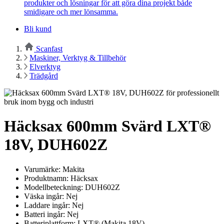
produkter och lösningar för att göra dina projekt både
smidigare och mer lönsamma.
Bli kund
Scanfast
Maskiner, Verktyg & Tillbehör
Elverktyg
Trädgård
Häcksax 600mm Svärd LXT®
18V, DUH602Z
Varumärke: Makita
Produktnamn: Häcksax
Modellbeteckning: DUH602Z
Väska ingår: Nej
Laddare ingår: Nej
Batteri ingår: Nej
Batteriplattform: LXT® (Makita 18V)