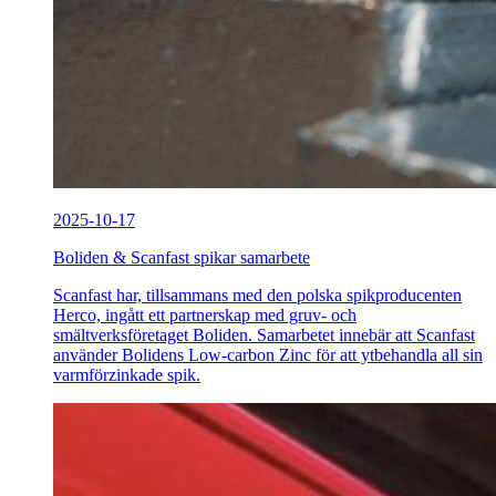
2025-10-17
Boliden & Scanfast spikar samarbete
Scanfast har, tillsammans med den polska spikproducenten
Herco, ingått ett partnerskap med gruv- och
smältverksföretaget Boliden. Samarbetet innebär att Scanfast
använder Bolidens Low-carbon Zinc för att ytbehandla all sin
varmförzinkade spik.