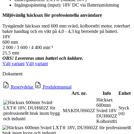
Ingångsspänning (input): 18V DC via Batterianslutning
Miljövänlig häcksax för professionella användare
Tystgående häcksax med 600 mm svärd, kolborstfri motor, roterbart
bakre handtag och en vikt på 4,0 - 4,3 kg beroende på batteri.
18V
600 mm
2 000 / 3 600 / 4 400 minˉ¹
21,5 mm
OBS! Levereras utan batteri och laddare.
Välj variant
Välj variant
Dokument
Reservdelar
Produktmanual
Art. nr.
Info
Enhet
Häcksax
600mm
Styck
MAKDUH602Z
Svärd 18V
(st)
DUH602Z
Kolborstfri