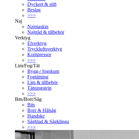
Dyckert & stift
Beslag
>>>
Naj
Najmaskin
Najtråd & tillbehör
Verktyg
Elverktyg
Tryckluftsverktyg
Kompressor
>>>
Lim/Fog/Tät
Bygg-/ fogskum
Fogtätning
Lim & tillbehör
Tätningstejp
>>>
Bits/Borr/Såg
Bits
Borr & Hålsåg
Handske
Sågblad & Sågklinga
>>>