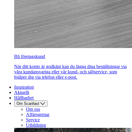
Bli företagskund
När ditt konto är godkänt kan du lägga dina beställningar via
våra kundansvariga eller vår kund- och säljservice, som
hjälper dig via telefon eller e-post.
Inspiration
Aktuellt
Hållbarhet
Om Scanfast
Om oss
Affärsgrenar
Service
Utbildning