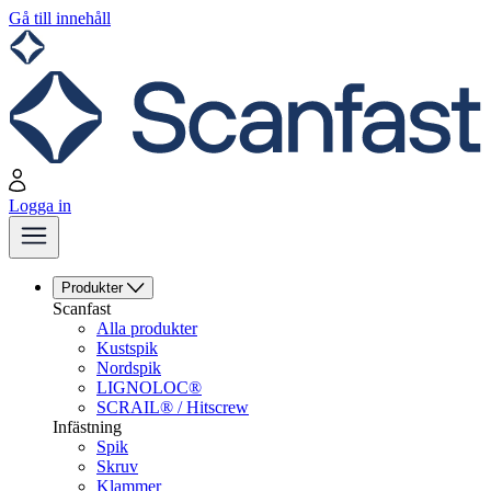
Gå till innehåll
Logga in
Produkter
Scanfast
Alla produkter
Kustspik
Nordspik
LIGNOLOC®
SCRAIL® / Hitscrew
Infästning
Spik
Skruv
Klammer