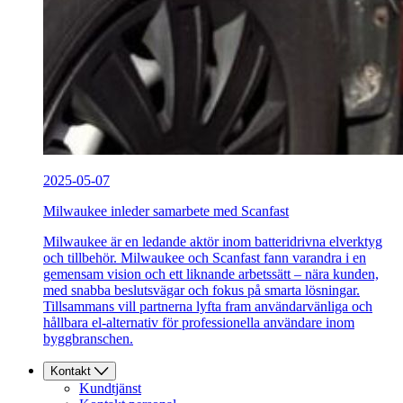
2025-05-07
Milwaukee inleder samarbete med Scanfast
Milwaukee är en ledande aktör inom batteridrivna elverktyg
och tillbehör. Milwaukee och Scanfast fann varandra i en
gemensam vision och ett liknande arbetssätt – nära kunden,
med snabba beslutsvägar och fokus på smarta lösningar.
Tillsammans vill partnerna lyfta fram användarvänliga och
hållbara el-alternativ för professionella användare inom
byggbranschen.
Kontakt
Kundtjänst