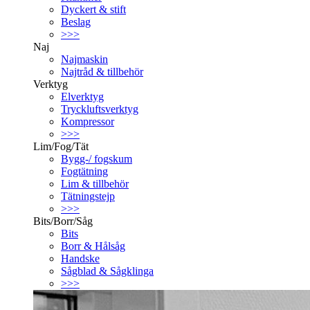
Dyckert & stift
Beslag
>>>
Naj
Najmaskin
Najtråd & tillbehör
Verktyg
Elverktyg
Tryckluftsverktyg
Kompressor
>>>
Lim/Fog/Tät
Bygg-/ fogskum
Fogtätning
Lim & tillbehör
Tätningstejp
>>>
Bits/Borr/Såg
Bits
Borr & Hålsåg
Handske
Sågblad & Sågklinga
>>>