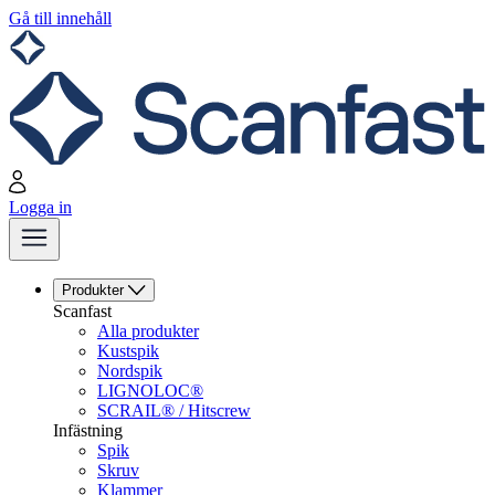
Gå till innehåll
Logga in
Produkter
Scanfast
Alla produkter
Kustspik
Nordspik
LIGNOLOC®
SCRAIL® / Hitscrew
Infästning
Spik
Skruv
Klammer