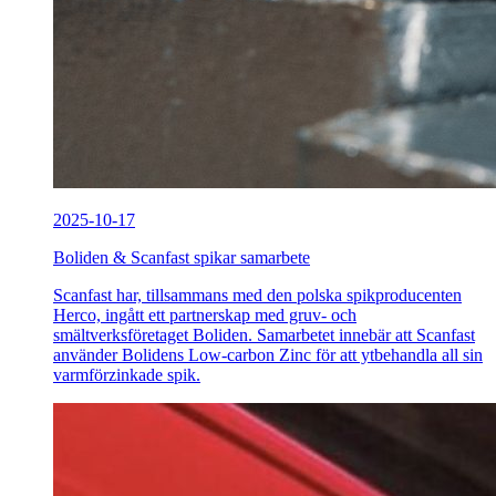
2025-10-17
Boliden & Scanfast spikar samarbete
Scanfast har, tillsammans med den polska spikproducenten
Herco, ingått ett partnerskap med gruv- och
smältverksföretaget Boliden. Samarbetet innebär att Scanfast
använder Bolidens Low-carbon Zinc för att ytbehandla all sin
varmförzinkade spik.