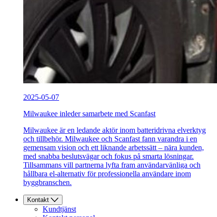
2025-05-07
Milwaukee inleder samarbete med Scanfast
Milwaukee är en ledande aktör inom batteridrivna elverktyg
och tillbehör. Milwaukee och Scanfast fann varandra i en
gemensam vision och ett liknande arbetssätt – nära kunden,
med snabba beslutsvägar och fokus på smarta lösningar.
Tillsammans vill partnerna lyfta fram användarvänliga och
hållbara el-alternativ för professionella användare inom
byggbranschen.
Kontakt
Kundtjänst