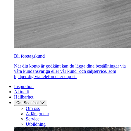
Bli företagskund
När ditt konto är godkänt kan du lägga dina beställningar via
våra kundansvariga eller vår kund- och säljservice, som
hjälper dig via telefon eller e-post.
Inspiration
Aktuellt
Hållbarhet
Om Scanfast
Om oss
Affärsgrenar
Service
Utbildning