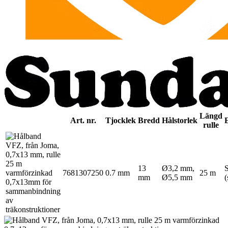
Längd
Art. nr.
Tjocklek
Bredd
Hålstorlek
rulle
13
Ø3,2 mm,
7681307250
0.7 mm
25 m
mm
Ø5,5 mm
(