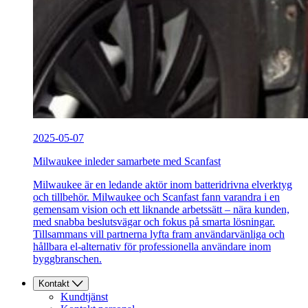
2025-05-07
Milwaukee inleder samarbete med Scanfast
Milwaukee är en ledande aktör inom batteridrivna elverktyg
och tillbehör. Milwaukee och Scanfast fann varandra i en
gemensam vision och ett liknande arbetssätt – nära kunden,
med snabba beslutsvägar och fokus på smarta lösningar.
Tillsammans vill partnerna lyfta fram användarvänliga och
hållbara el-alternativ för professionella användare inom
byggbranschen.
Kontakt
Kundtjänst