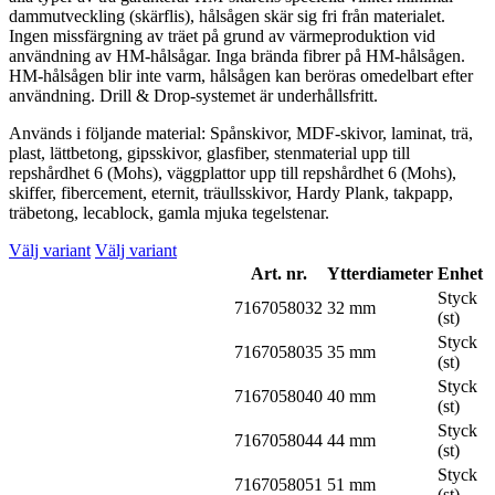
dammutveckling (skärflis), hålsågen skär sig fri från materialet.
Ingen missfärgning av träet på grund av värmeproduktion vid
användning av HM-hålsågar. Inga brända fibrer på HM-hålsågen.
HM-hålsågen blir inte varm, hålsågen kan beröras omedelbart efter
användning. Drill & Drop-systemet är underhållsfritt.
Används i följande material: Spånskivor, MDF-skivor, laminat, trä,
plast, lättbetong, gipsskivor, glasfiber, stenmaterial upp till
repshårdhet 6 (Mohs), väggplattor upp till repshårdhet 6 (Mohs),
skiffer, fibercement, eternit, träullsskivor, Hardy Plank, takpapp,
träbetong, lecablock, gamla mjuka tegelstenar.
Välj variant
Välj variant
Art. nr.
Ytterdiameter
Enhet
Styck
7167058032
32 mm
(st)
Styck
7167058035
35 mm
(st)
Styck
7167058040
40 mm
(st)
Styck
7167058044
44 mm
(st)
Styck
7167058051
51 mm
(st)