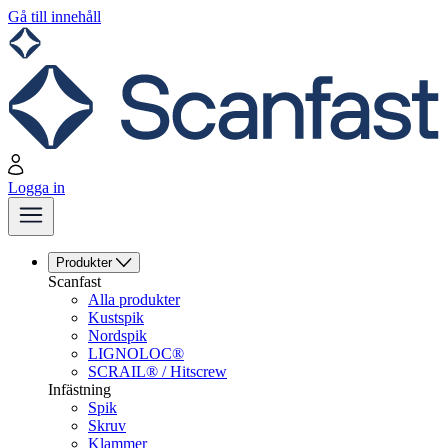
Gå till innehåll
Logga in
Produkter
Scanfast
Alla produkter
Kustspik
Nordspik
LIGNOLOC®
SCRAIL® / Hitscrew
Infästning
Spik
Skruv
Klammer