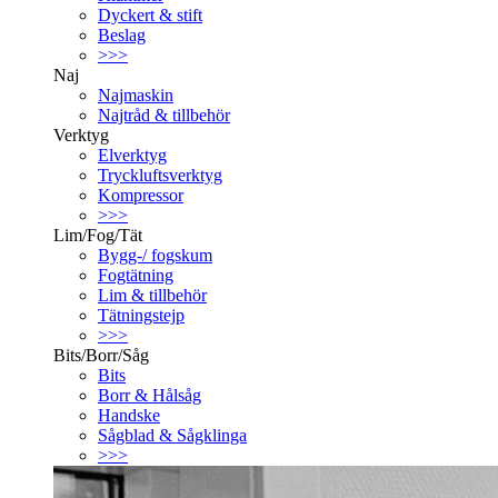
Dyckert & stift
Beslag
>>>
Naj
Najmaskin
Najtråd & tillbehör
Verktyg
Elverktyg
Tryckluftsverktyg
Kompressor
>>>
Lim/Fog/Tät
Bygg-/ fogskum
Fogtätning
Lim & tillbehör
Tätningstejp
>>>
Bits/Borr/Såg
Bits
Borr & Hålsåg
Handske
Sågblad & Sågklinga
>>>