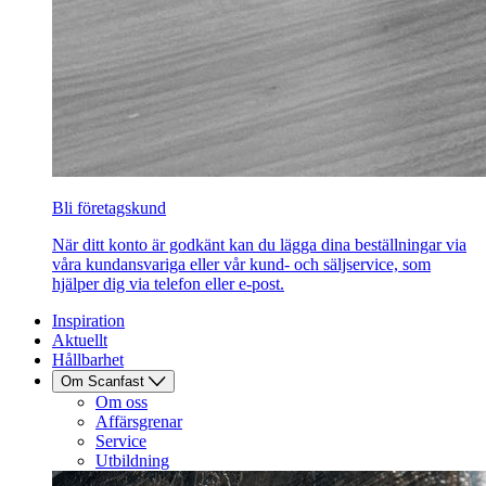
Bli företagskund
När ditt konto är godkänt kan du lägga dina beställningar via
våra kundansvariga eller vår kund- och säljservice, som
hjälper dig via telefon eller e-post.
Inspiration
Aktuellt
Hållbarhet
Om Scanfast
Om oss
Affärsgrenar
Service
Utbildning