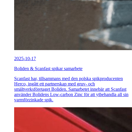
2025-10-17
Boliden & Scanfast spikar samarbete
Scanfast har, tillsammans med den polska spikproducenten
Herco, ingått ett partnerskap med gruv- och
smältverksföretaget Boliden. Samarbetet innebär att Scanfast
använder Bolidens Low-carbon Zinc för att ytbehandla all sin
varmförzinkade spik.