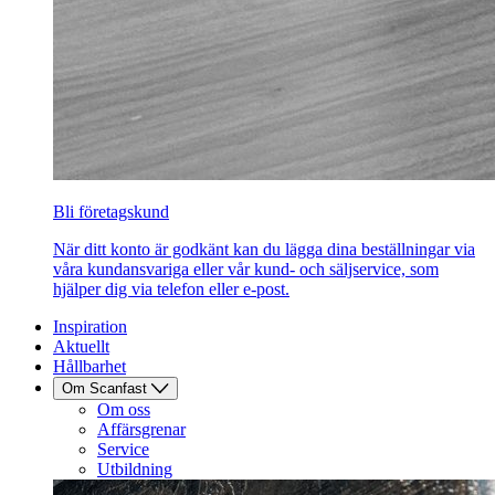
Bli företagskund
När ditt konto är godkänt kan du lägga dina beställningar via
våra kundansvariga eller vår kund- och säljservice, som
hjälper dig via telefon eller e-post.
Inspiration
Aktuellt
Hållbarhet
Om Scanfast
Om oss
Affärsgrenar
Service
Utbildning