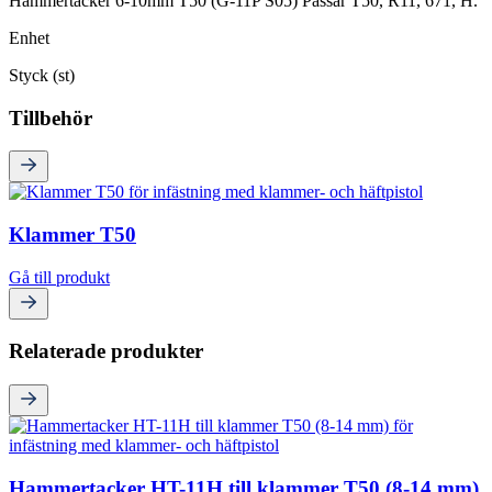
Hammertacker 6-10mm T50 (G-11P S05) Passar T50, R11, 671, H.
Enhet
Styck (st)
Tillbehör
Klammer T50
Gå till produkt
Relaterade produkter
Hammertacker HT-11H till klammer T50 (8-14 mm)