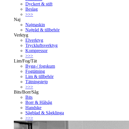
Dyckert & stift
Beslag
>>>
Naj
Najmaskin
Najtråd & tillbehör
Verktyg
Elverktyg
Tryckluftsverktyg
Kompressor
>>>
Lim/Fog/Tät
Bygg-/ fogskum
Fogtätning
Lim & tillbehör
Tätningstejp
>>>
Bits/Borr/Såg
Bits
Borr & Hålsåg
Handske
Sågblad & Sågklinga
>>>