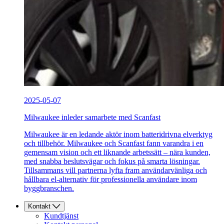
2025-05-07
Milwaukee inleder samarbete med Scanfast
Milwaukee är en ledande aktör inom batteridrivna elverktyg
och tillbehör. Milwaukee och Scanfast fann varandra i en
gemensam vision och ett liknande arbetssätt – nära kunden,
med snabba beslutsvägar och fokus på smarta lösningar.
Tillsammans vill partnerna lyfta fram användarvänliga och
hållbara el-alternativ för professionella användare inom
byggbranschen.
Kontakt
Kundtjänst