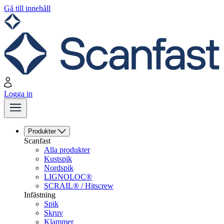
Gå till innehåll
Logga in
Produkter
Scanfast
Alla produkter
Kustspik
Nordspik
LIGNOLOC®
SCRAIL® / Hitscrew
Infästning
Spik
Skruv
Klammer