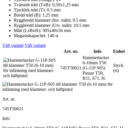
Tvärsnitt tråd (TxB): 0,50x1,25 mm
Tjocklek tråd (T): 0.5 mm
Bredd tråd (B): 1.25 mm
Ryggbredd klammer (Inv. mått): 9.5 mm
Ryggbredd klammer (Utv. mått): 10.5 mm
Mått (LxBxH): 305x40x56 mm
Magasinkapacitet: 140 st
Välj variant
Välj variant
Art. nr.
Info
Enhet
Hammertacker
6-10mm T50
Styck
745T50021
(G-11P S05)
(st)
Passar T50,
R11, 671, H.
Art. nr.
745T50021
Info