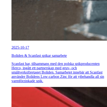
2025-10-17
Boliden & Scanfast spikar samarbete
Scanfast har, tillsammans med den polska spikproducenten
Herco, ingått ett partnerskap med gruv- och
smältverksföretaget Boliden. Samarbetet innebär att Scanfast
använder Bolidens Low-carbon Zinc för att ytbehandla all sin
varmförzinkade spik.