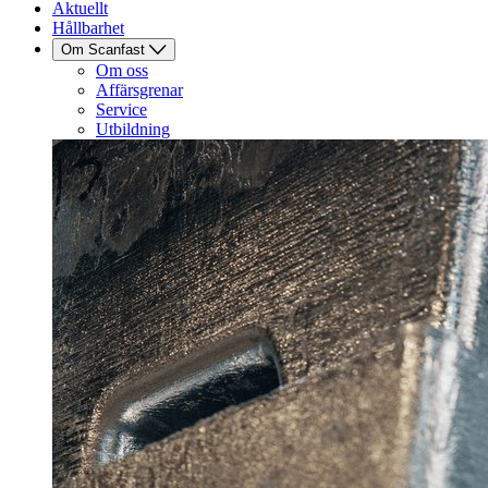
Aktuellt
Hållbarhet
Om Scanfast
Om oss
Affärsgrenar
Service
Utbildning