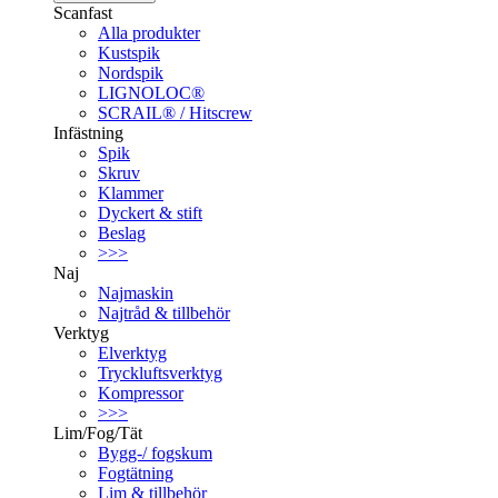
Scanfast
Alla produkter
Kustspik
Nordspik
LIGNOLOC®
SCRAIL® / Hitscrew
Infästning
Spik
Skruv
Klammer
Dyckert & stift
Beslag
>>>
Naj
Najmaskin
Najtråd & tillbehör
Verktyg
Elverktyg
Tryckluftsverktyg
Kompressor
>>>
Lim/Fog/Tät
Bygg-/ fogskum
Fogtätning
Lim & tillbehör