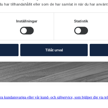
har tillhandahållit eller som de har samlat in när du har använt 
Inställningar
Statistik
Tillåt urval
a kundansvariga eller vår kund- och säljservice, som hjälper dig via tel