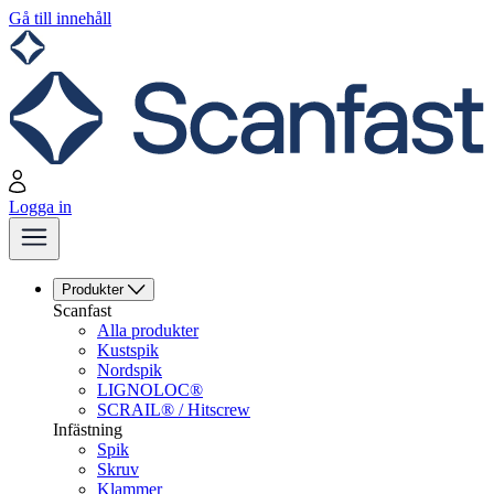
Gå till innehåll
Logga in
Produkter
Scanfast
Alla produkter
Kustspik
Nordspik
LIGNOLOC®
SCRAIL® / Hitscrew
Infästning
Spik
Skruv
Klammer