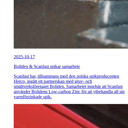
2025-10-17
Boliden & Scanfast spikar samarbete
Scanfast har, tillsammans med den polska spikproducenten
Herco, ingått ett partnerskap med gruv- och
smältverksföretaget Boliden. Samarbetet innebär att Scanfast
använder Bolidens Low-carbon Zinc för att ytbehandla all sin
varmförzinkade spik.