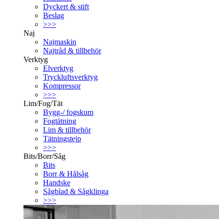
Dyckert & stift
Beslag
>>>
Naj
Najmaskin
Najtråd & tillbehör
Verktyg
Elverktyg
Tryckluftsverktyg
Kompressor
>>>
Lim/Fog/Tät
Bygg-/ fogskum
Fogtätning
Lim & tillbehör
Tätningstejp
>>>
Bits/Borr/Såg
Bits
Borr & Hålsåg
Handske
Sågblad & Sågklinga
>>>