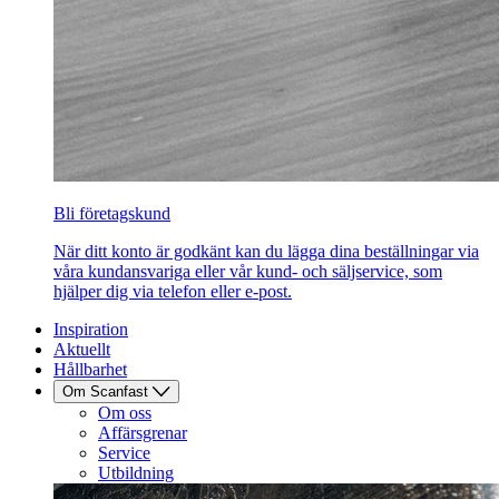
Bli företagskund
När ditt konto är godkänt kan du lägga dina beställningar via
våra kundansvariga eller vår kund- och säljservice, som
hjälper dig via telefon eller e-post.
Inspiration
Aktuellt
Hållbarhet
Om Scanfast
Om oss
Affärsgrenar
Service
Utbildning