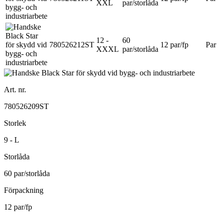
XXL
par/storlåda
12 -
60
780526212ST
12 par/fp
Par
XXXL
par/storlåda
Art. nr.
780526209ST
Storlek
9 - L
Storlåda
60 par/storlåda
Förpackning
12 par/fp