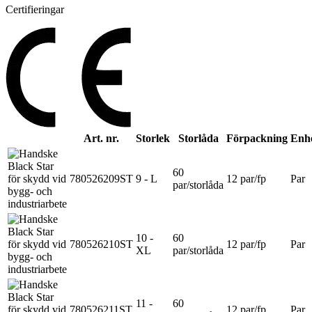
Certifieringar
Art. nr.
Storlek
Storlåda
Förpackning
Enh
60
780526209ST
9 - L
12 par/fp
Par
par/storlåda
10 -
60
780526210ST
12 par/fp
Par
XL
par/storlåda
11 -
60
780526211ST
12 par/fp
Par