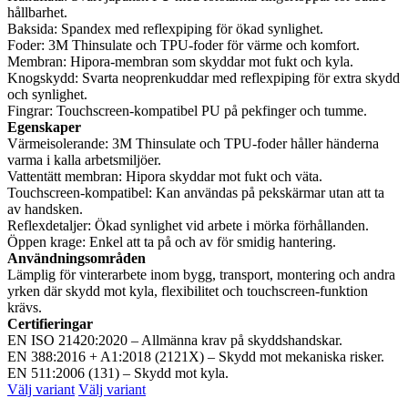
hållbarhet.
Baksida: Spandex med reflexpiping för ökad synlighet.
Foder: 3M Thinsulate och TPU-foder för värme och komfort.
Membran: Hipora-membran som skyddar mot fukt och kyla.
Knogskydd: Svarta neoprenkuddar med reflexpiping för extra skydd
och synlighet.
Fingrar: Touchscreen-kompatibel PU på pekfinger och tumme.
Egenskaper
Värmeisolerande: 3M Thinsulate och TPU-foder håller händerna
varma i kalla arbetsmiljöer.
Vattentätt membran: Hipora skyddar mot fukt och väta.
Touchscreen-kompatibel: Kan användas på pekskärmar utan att ta
av handsken.
Reflexdetaljer: Ökad synlighet vid arbete i mörka förhållanden.
Öppen krage: Enkel att ta på och av för smidig hantering.
Användningsområden
Lämplig för vinterarbete inom bygg, transport, montering och andra
yrken där skydd mot kyla, flexibilitet och touchscreen-funktion
krävs.
Certifieringar
EN ISO 21420:2020 – Allmänna krav på skyddshandskar.
EN 388:2016 + A1:2018 (2121X) – Skydd mot mekaniska risker.
EN 511:2006 (131) – Skydd mot kyla.
Välj variant
Välj variant