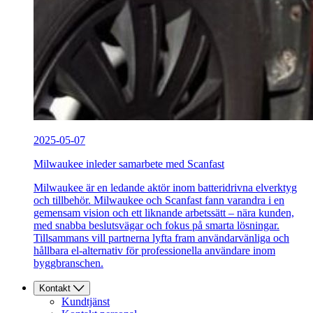
2025-05-07
Milwaukee inleder samarbete med Scanfast
Milwaukee är en ledande aktör inom batteridrivna elverktyg
och tillbehör. Milwaukee och Scanfast fann varandra i en
gemensam vision och ett liknande arbetssätt – nära kunden,
med snabba beslutsvägar och fokus på smarta lösningar.
Tillsammans vill partnerna lyfta fram användarvänliga och
hållbara el-alternativ för professionella användare inom
byggbranschen.
Kontakt
Kundtjänst