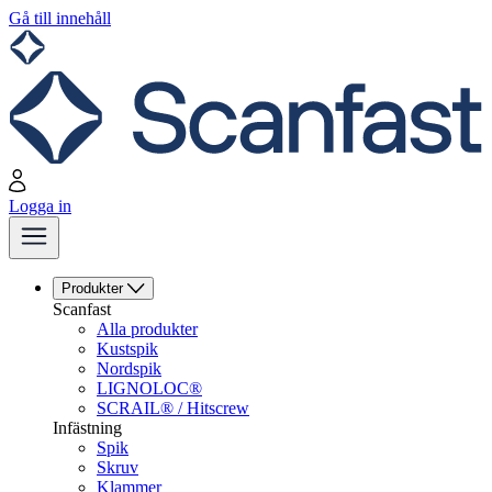
Gå till innehåll
Logga in
Produkter
Scanfast
Alla produkter
Kustspik
Nordspik
LIGNOLOC®
SCRAIL® / Hitscrew
Infästning
Spik
Skruv
Klammer