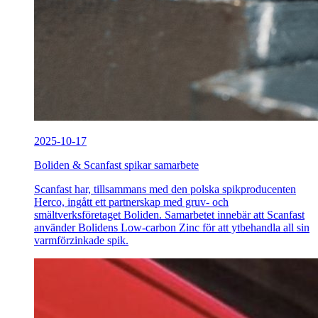
2025-10-17
Boliden & Scanfast spikar samarbete
Scanfast har, tillsammans med den polska spikproducenten
Herco, ingått ett partnerskap med gruv- och
smältverksföretaget Boliden. Samarbetet innebär att Scanfast
använder Bolidens Low-carbon Zinc för att ytbehandla all sin
varmförzinkade spik.