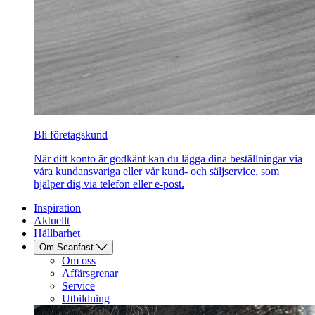
Bli företagskund
När ditt konto är godkänt kan du lägga dina beställningar via
våra kundansvariga eller vår kund- och säljservice, som
hjälper dig via telefon eller e-post.
Inspiration
Aktuellt
Hållbarhet
Om Scanfast
Om oss
Affärsgrenar
Service
Utbildning