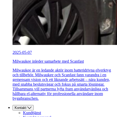
2025-05-07
Milwaukee inleder samarbete med Scanfast
Milwaukee är en ledande aktör inom batteridrivna elverktyg
och tillbehör. Milwaukee och Scanfast fann varandra i en
gemensam vision och ett liknande arbetssätt – nära kunden,
med snabba beslutsvägar och fokus på smarta lösningar.
Tillsammans vill partnerna lyfta fram användarvänliga och
hållbara el-alternativ för professionella användare inom
byggbranschen.
Kontakt
Kundtjänst