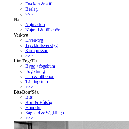
Dyckert & stift
Beslag
>>>
Naj
Najmaskin
Najtråd & tillbehör
Verktyg
Elverktyg
Tryckluftsverktyg
Kompressor
>>>
Lim/Fog/Tät
Bygg-/ fogskum
Fogtätning
Lim & tillbehör
Tätningstejp
>>>
Bits/Borr/Såg
Bits
Borr & Hålsåg
Handske
Sågblad & Sågklinga
>>>