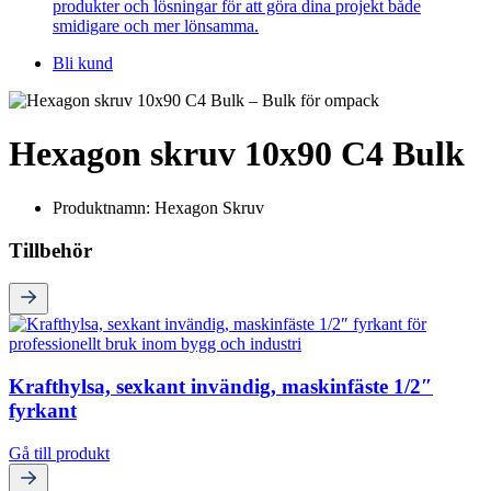
produkter och lösningar för att göra dina projekt både
smidigare och mer lönsamma.
Bli kund
Hexagon skruv 10x90 C4 Bulk
Produktnamn: Hexagon Skruv
Tillbehör
Krafthylsa, sexkant invändig, maskinfäste 1/2″
fyrkant
Gå till produkt