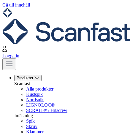
Gå till innehåll
Logga in
Produkter
Scanfast
Alla produkter
Kustspik
Nordspik
LIGNOLOC®
SCRAIL® / Hitscrew
Infästning
Spik
Skruv
Klammer