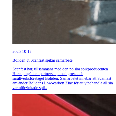
2025-10-17
Boliden & Scanfast spikar samarbete
Scanfast har, tillsammans med den polska spikproducenten
Herco, ingått ett partnerskap med gruv- och
smältverksföretaget Boliden. Samarbetet innebär att Scanfast
använder Bolidens Low-carbon Zinc för att ytbehandla all sin
varmförzinkade spik.