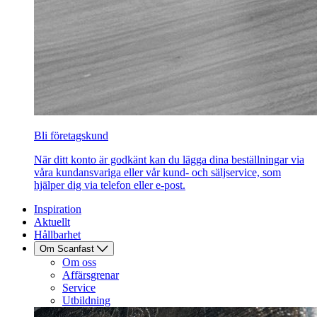
Bli företagskund
När ditt konto är godkänt kan du lägga dina beställningar via
våra kundansvariga eller vår kund- och säljservice, som
hjälper dig via telefon eller e-post.
Inspiration
Aktuellt
Hållbarhet
Om Scanfast
Om oss
Affärsgrenar
Service
Utbildning