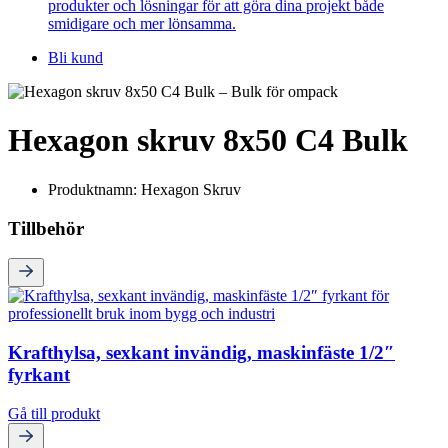
produkter och lösningar för att göra dina projekt både
smidigare och mer lönsamma.
Bli kund
Hexagon skruv 8x50 C4 Bulk
Produktnamn: Hexagon Skruv
Tillbehör
Krafthylsa, sexkant invändig, maskinfäste 1/2″
fyrkant
Gå till produkt