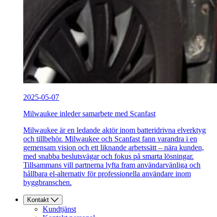
2025-05-07
Milwaukee inleder samarbete med Scanfast
Milwaukee är en ledande aktör inom batteridrivna elverktyg
och tillbehör. Milwaukee och Scanfast fann varandra i en
gemensam vision och ett liknande arbetssätt – nära kunden,
med snabba beslutsvägar och fokus på smarta lösningar.
Tillsammans vill partnerna lyfta fram användarvänliga och
hållbara el-alternativ för professionella användare inom
byggbranschen.
Kontakt
Kundtjänst