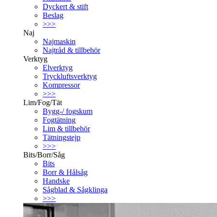
Dyckert & stift
Beslag
>>>
Naj
Najmaskin
Najtråd & tillbehör
Verktyg
Elverktyg
Tryckluftsverktyg
Kompressor
>>>
Lim/Fog/Tät
Bygg-/ fogskum
Fogtätning
Lim & tillbehör
Tätningstejp
>>>
Bits/Borr/Såg
Bits
Borr & Hålsåg
Handske
Sågblad & Sågklinga
>>>