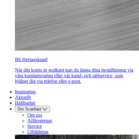
Bli företagskund
När ditt konto är godkänt kan du lägga dina beställningar via
våra kundansvariga eller vår kund- och säljservice, som
hjälper dig via telefon eller e-post.
Inspiration
Aktuellt
Hållbarhet
Om Scanfast
Om oss
Affärsgrenar
Service
Utbildning