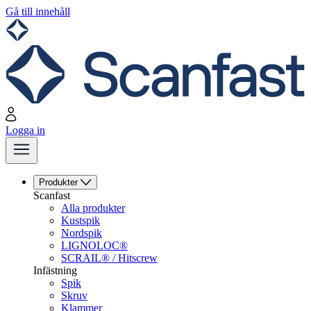
Gå till innehåll
Logga in
Produkter
Scanfast
Alla produkter
Kustspik
Nordspik
LIGNOLOC®
SCRAIL® / Hitscrew
Infästning
Spik
Skruv
Klammer