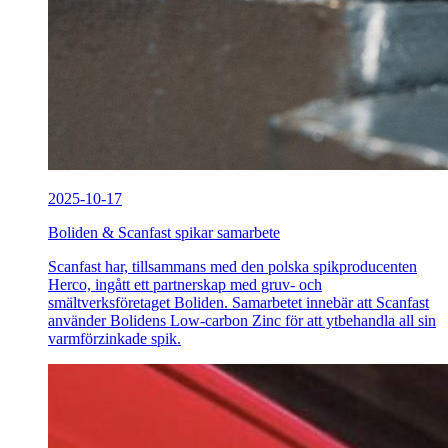
2025-10-17
Boliden & Scanfast spikar samarbete
Scanfast har, tillsammans med den polska spikproducenten
Herco, ingått ett partnerskap med gruv- och
smältverksföretaget Boliden. Samarbetet innebär att Scanfast
använder Bolidens Low-carbon Zinc för att ytbehandla all sin
varmförzinkade spik.