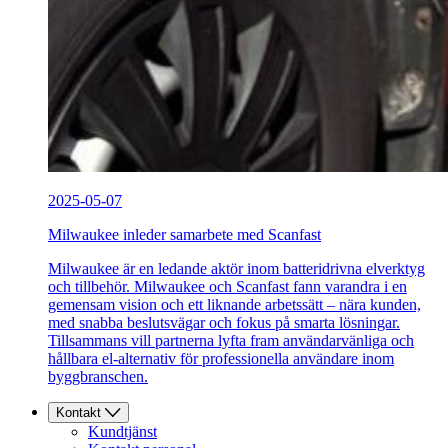
2025-05-07
Milwaukee inleder samarbete med Scanfast
Milwaukee är en ledande aktör inom batteridrivna elverktyg
och tillbehör. Milwaukee och Scanfast fann varandra i en
gemensam vision och ett liknande arbetssätt – nära kunden,
med snabba beslutsvägar och fokus på smarta lösningar.
Tillsammans vill partnerna lyfta fram användarvänliga och
hållbara el-alternativ för professionella användare inom
byggbranschen.
Kontakt
Kundtjänst