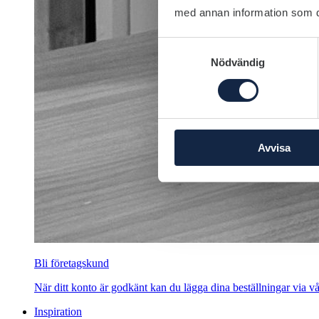
med annan information som du 
Samtyckesval
Nödvändig
Avvisa
Bli företagskund
När ditt konto är godkänt kan du lägga dina beställningar via vår
Inspiration