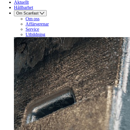
Aktuellt
Hållbarhet
Om Scanfast
Om oss
Affärsgrenar
Service
Utbildning