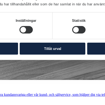
har tillhandahållit eller som de har samlat in när du har använt 
Inställningar
Statistik
Tillåt urval
a kundansvariga eller vår kund- och säljservice, som hjälper dig via tel