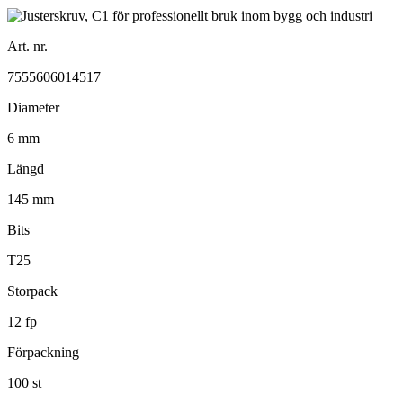
Art. nr.
7555606014517
Diameter
6 mm
Längd
145 mm
Bits
T25
Storpack
12 fp
Förpackning
100 st