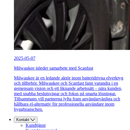
2025-05-07
Milwaukee inleder samarbete med Scanfast
Milwaukee är en ledande aktör inom batteridrivna elverktyg
och tillbehör. Milwaukee och Scanfast fann varandra i en
gemensam vision och ett liknande arbetssätt – nära kunden,
med snabba beslutsvägar och fokus på smarta lösningar.
Tillsammans vill partnerna lyfta fram användarvänliga och
hållbara el-alternativ för professionella användare inom
byggbranschen.
Kontakt
Kundtjänst