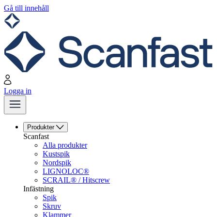
Gå till innehåll
Logga in
Produkter
Scanfast
Alla produkter
Kustspik
Nordspik
LIGNOLOC®
SCRAIL® / Hitscrew
Infästning
Spik
Skruv
Klammer