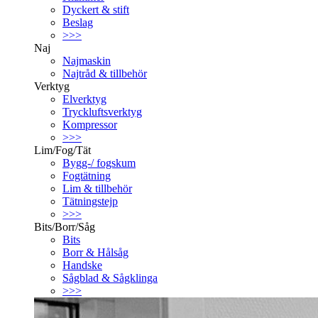
Dyckert & stift
Beslag
>>>
Naj
Najmaskin
Najtråd & tillbehör
Verktyg
Elverktyg
Tryckluftsverktyg
Kompressor
>>>
Lim/Fog/Tät
Bygg-/ fogskum
Fogtätning
Lim & tillbehör
Tätningstejp
>>>
Bits/Borr/Såg
Bits
Borr & Hålsåg
Handske
Sågblad & Sågklinga
>>>