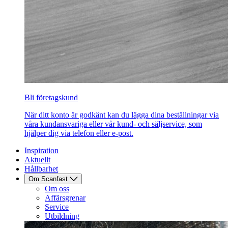
Bli företagskund
När ditt konto är godkänt kan du lägga dina beställningar via
våra kundansvariga eller vår kund- och säljservice, som
hjälper dig via telefon eller e-post.
Inspiration
Aktuellt
Hållbarhet
Om Scanfast
Om oss
Affärsgrenar
Service
Utbildning