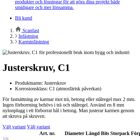
produkter och lösningar för att göra dina projekt både
smidigare och mer lönsamma.
Bli kund
Scanfast
Infästning
Karminfästning
Justerskruv, C1
Produktnamn: Justerskruv
Korrosionsklass: C1 (atmosfärisk påverkan)
För fastsättning av karmar mot trä, betong eller stålregel max 2 mm.
Ingen förborrning behövs i trä och stålregel. Använd en 8 mm
nylonplugg i ett förborrat hål i betong. Man justerar karmen genom
att skruva på skruven.
Välj variant
Välj variant
Art. nr.
Diameter
Längd
Bits
Storpack
För