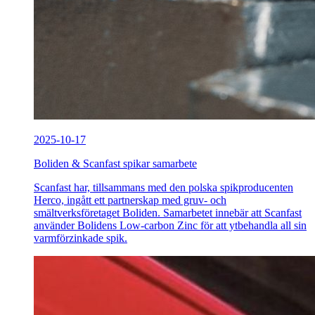
2025-10-17
Boliden & Scanfast spikar samarbete
Scanfast har, tillsammans med den polska spikproducenten
Herco, ingått ett partnerskap med gruv- och
smältverksföretaget Boliden. Samarbetet innebär att Scanfast
använder Bolidens Low-carbon Zinc för att ytbehandla all sin
varmförzinkade spik.