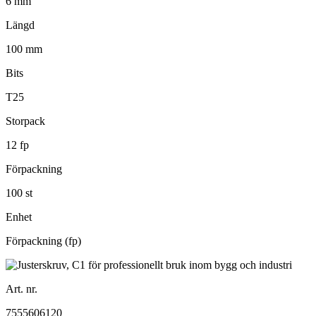
6 mm
Längd
100 mm
Bits
T25
Storpack
12 fp
Förpackning
100 st
Enhet
Förpackning (fp)
Art. nr.
7555606120