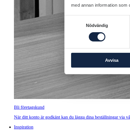
med annan information som du 
Samtyckesval
Nödvändig
Avvisa
Bli företagskund
När ditt konto är godkänt kan du lägga dina beställningar via vår
Inspiration