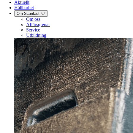
Aktuellt
Hållbarhet
Om Scanfast
Om oss
Affärsgrenar
Service
Utbildning