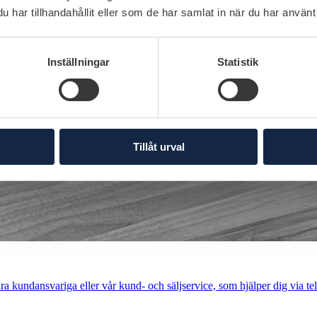
har tillhandahållit eller som de har samlat in när du har använt 
Inställningar
Statistik
Tillåt urval
a kundansvariga eller vår kund- och säljservice, som hjälper dig via tel