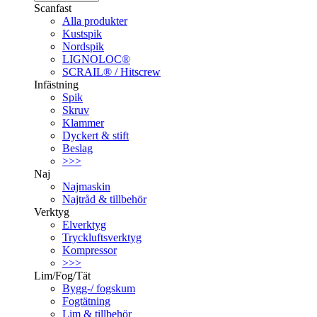
Scanfast
Alla produkter
Kustspik
Nordspik
LIGNOLOC®
SCRAIL® / Hitscrew
Infästning
Spik
Skruv
Klammer
Dyckert & stift
Beslag
>>>
Naj
Najmaskin
Najtråd & tillbehör
Verktyg
Elverktyg
Tryckluftsverktyg
Kompressor
>>>
Lim/Fog/Tät
Bygg-/ fogskum
Fogtätning
Lim & tillbehör