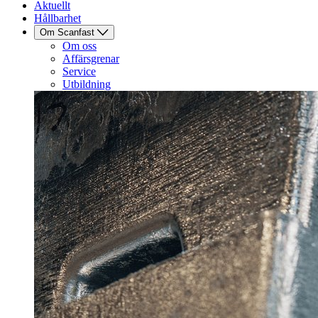
Aktuellt
Hållbarhet
Om Scanfast
Om oss
Affärsgrenar
Service
Utbildning