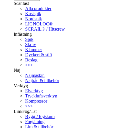
Scanfast
Alla produkter
Kustspik
Nordspik
LIGNOLOC®
SCRAIL® / Hitscrew
Infästning
Spik
Skruv
Klammer
Dyckert & stift
Beslag
>>>
Naj
Najmaskin
Najtråd & tillbehör
Verktyg
Elverktyg
Tryckluftsverktyg
Kompressor
>>>
Lim/Fog/Tät
Bygg-/ fogskum
Fogtätning
Lim & tillbehör