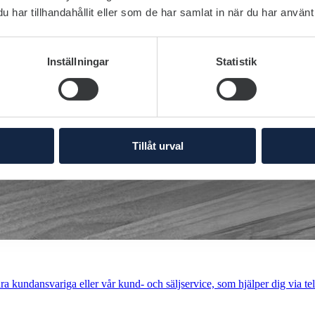
har tillhandahållit eller som de har samlat in när du har använt 
Inställningar
Statistik
Tillåt urval
a kundansvariga eller vår kund- och säljservice, som hjälper dig via tel