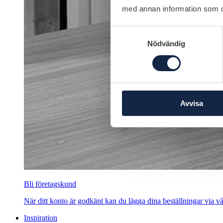
med annan information som du 
Samtyckesval
Nödvändig
Avvisa
Bli företagskund
När ditt konto är godkänt kan du lägga dina beställningar via vår
Inspiration